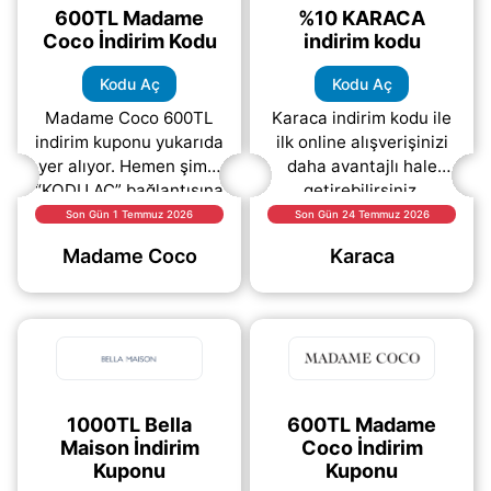
600TL Madame
%10 KARACA
Coco İndirim Kodu
indirim kodu
Kodu Aç
Kodu Aç
Madame Coco 600TL
Karaca indirim kodu ile
indirim kuponu yukarıda
ilk online alışverişinizi
yer alıyor. Hemen şimdi
daha avantajlı hale
“KODU AÇ” bağlantısına
getirebilirsiniz.
tıklayarak indirim
Kampanya kapsamında
Son Gün 1 Temmuz 2026
Son Gün 24 Temmuz 2026
kodunuzu
Karaca internet sitesi
Madame Coco
Karaca
görüntüleyebilir ve
üzerinden vereceğiniz
ödeme aşamasında
(daha&helliip;)
(daha&helliip;)
1000TL Bella
600TL Madame
Maison İndirim
Coco İndirim
Kuponu
Kuponu