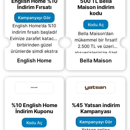
English Home %10
500 TL Bella
İndirim Fırsatı
Maison indirim
kodu
Kampanyayı Gör
Kodu Aç
English Home’da %10
indirim fırsatı başladı!
Bella Maison’dan
Evinize zarafet katacak
mükemmel bir fırsat!
birbirinden güzel
2.500 TL ve üzeri
ürünlerde şimdi ekstra
alışverişlerinize özel
indirim zamanı. English
500 TL indirim kodu
English Home
Bella Maison
Home internet
sizleri bekliyor. Şimdi
sitesinden
“KODU AÇ” butonuna
(daha&helliip;)
tıklayarak
(daha&helliip;)
%10 English Home
%45 Yatsan indirim
İndirim Kuponu
Kampanyası
Kampanyayı Gör
Kodu Aç
Yatsan online