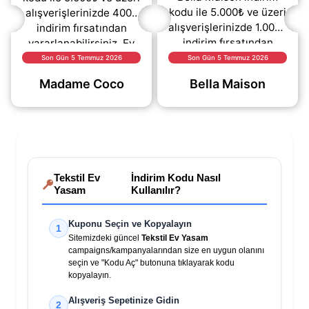
kodu ile 5.000₺ ve üzeri
alışverişlerinizde 400₺
alışverişlerinizde 1.000₺
indirim fırsatından
indirim fırsatından
yararlanabilirsiniz. Ev
yararlanabilirsiniz. Ev
tekstili ve dekorasyon
Son Gün 5 Temmuz 2026
Son Gün 5 Temmuz 2026
tekstili ve dekorasyon
ürünlerinde geçerli
Madame Coco
Bella Maison
ürünlerinde
(daha&helliip;)
(daha&helliip;)
Tekstil Ev
İndirim Kodu Nasıl
Yasam
Kullanılır?
Kuponu Seçin ve Kopyalayın
1
Sitemizdeki güncel
Tekstil Ev Yasam
campaigns/kampanyalarından size en uygun olanını
seçin ve "Kodu Aç" butonuna tıklayarak kodu
kopyalayın.
Alışveriş Sepetinize Gidin
2