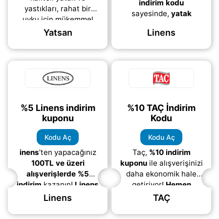
indirim kodu
yastıkları, rahat bir
sayesinde,
yatak
uyku için mükemmel
örtüsü, perde, halı,
seçimlerdir.
Yatsan
Linens
banyo
(daha&helliip;)
(daha&helliip;)
%5 Linens indirim
%10 TAÇ İndirim
kuponu
Kodu
Kodu Aç
Kodu Aç
inens
’ten yapacağınız
Taç,
%10 indirim
100TL ve üzeri
kuponu
ile alışverişinizi
alışverişlerde
%5
daha ekonomik hale
indirim
kazanın!
Linens
getiriyor!
Hemen
indirim kuponu
ile
“KUPONU GÖSTER”
Linens
TAÇ
sepette uygulanan bu
linkine tıklayarak
fırsat sayesinde, ev
indirim kodunu alabilir