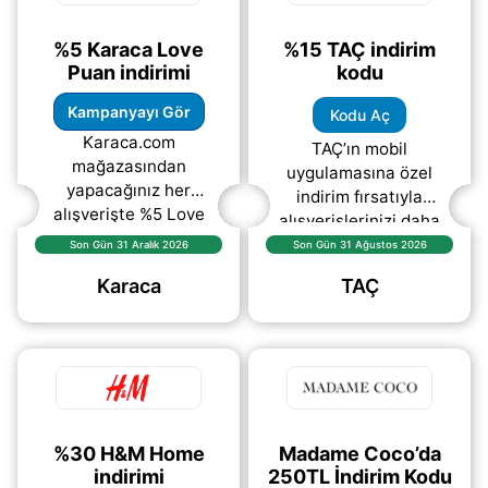
%5 Karaca Love
%15 TAÇ indirim
Puan indirimi
kodu
Kampanyayı Gör
Kodu Aç
Karaca.com
TAÇ’ın mobil
mağazasından
uygulamasına özel
yapacağınız her
indirim fırsatıyla
alışverişte %5 Love
alışverişlerinizi daha
Puan fırsatı sizleri
avantajlı hale getirin!
Son Gün 31 Aralık 2026
Son Gün 31 Ağustos 2026
bekliyor.
Mobil uygulamada
Karaca
TAÇ
geçerli indirim
kuponunu kullanarak
seçili
(daha&helliip;)
%30 H&M Home
Madame Coco’da
indirimi
250TL İndirim Kodu