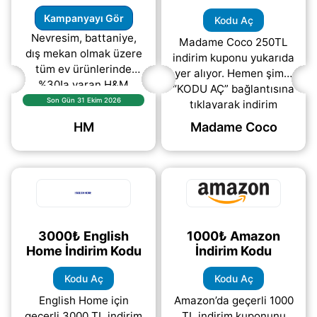
Kampanyayı Gör
Kodu Aç
Nevresim, battaniye,
Madame Coco 250TL
dış mekan olmak üzere
indirim kuponu yukarıda
tüm ev ürünlerinde
yer alıyor. Hemen şimdi
%30!a varan H&M
“KODU AÇ” bağlantısına
Home indirimleri sizleri
Son Gün 31 Ekim 2026
tıklayarak indirim
bekliyor.
kodunu görüntüleyebilir
HM
Madame Coco
ve ödeme adımında
ücretsiz
(daha&helliip;)
3000₺ English
1000₺ Amazon
Home İndirim Kodu
İndirim Kodu
Kodu Aç
Kodu Aç
English Home için
Amazon’da geçerli 1000
geçerli 3000 TL indirim
TL indirim kuponunu