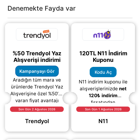
Denemekte Fayda var
%50 Trendyol Yaz
120TL N11 İndirim
Alışverişi indirimi
Kuponu
Kampanyayı Gör
Kodu Aç
Aradığın tüm mara ve
N11 indirim kuponu ile
ürünlerde Trendyol Yaz
alışverişlerinizde
net
Alışverişine özel %50’ye
120₺ indirim
varan fiyat avantajı
fırsatından
sizleri bekliyor.
yararlanabilirsiniz.
Son Gün 2 Ağustos 2026
Son Gün 1 Ağustos 2026
Elektronikten modaya,
Trendyol
N11
ev yaşam ürünlerinden
kişisel bakım
ürünlerine,