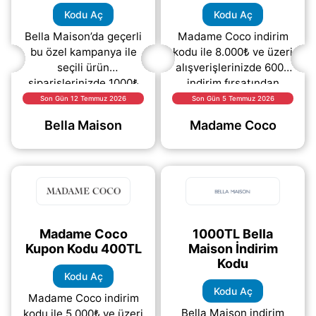
Kodu Aç
Kodu Aç
Bella Maison’da geçerli
Madame Coco indirim
bu özel kampanya ile
kodu ile 8.000₺ ve üzeri
seçili ürün
alışverişlerinizde 600₺
siparişlerinizde 1000₺
indirim fırsatından
indirim fırsatından
yararlanabilirsiniz. Ev
Son Gün 12 Temmuz 2026
Son Gün 5 Temmuz 2026
yararlanabilirsiniz. Ev
tekstili ve dekorasyon
Bella Maison
Madame Coco
tekstili, dekorasyon ve
ürünlerinde geçerli
yaşam
(daha&helliip;)
(daha&helliip;)
Madame Coco
1000TL Bella
Kupon Kodu 400TL
Maison İndirim
Kodu
Kodu Aç
Kodu Aç
Madame Coco indirim
Bella Maison indirim
kodu ile 5.000₺ ve üzeri