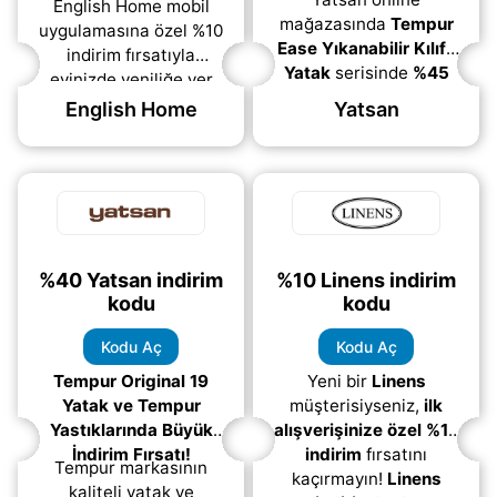
English Home mobil
mağazasında
Tempur
uygulamasına özel %10
Ease Yıkanabilir Kılıflı
indirim fırsatıyla
Yatak
serisinde
%45
evinizde yeniliğe yer
indirim
fırsatını
açın! Tarzınızı yansıtan
English Home
Yatsan
kaçırmayın! Şimdi,
dekoratif ürünleri ve ev
rahat bir uyku deneyimi
tekstili seçeneklerini
sunan Tempur
(daha&helliip;)
(daha&helliip;)
%40 Yatsan indirim
%10 Linens indirim
kodu
kodu
Kodu Aç
Kodu Aç
Tempur Original 19
Yeni bir
Linens
Yatak ve Tempur
müşterisiyseniz,
ilk
Yastıklarında Büyük
alışverişinize özel %10
İndirim Fırsatı!
indirim
fırsatını
Tempur markasının
kaçırmayın!
Linens
kaliteli yatak ve