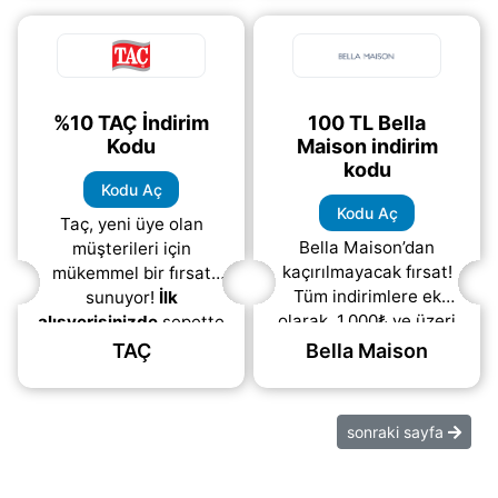
tekstili ve
ve
ödemenizde
(daha&helliip;)
(daha&helliip;)
%10 TAÇ İndirim
100 TL Bella
Kodu
Maison indirim
kodu
Kodu Aç
Kodu Aç
Taç, yeni üye olan
Bella Maison’dan
müşterileri için
kaçırılmayacak fırsat!
mükemmel bir fırsat
Tüm indirimlere ek
sunuyor!
İlk
olarak, 1.000₺ ve üzeri
alışverişinizde
sepette
alışverişlerinizde
%10 ek indirim
TAÇ
Bella Maison
geçerli 100₺ değerinde
kazanabilirsiniz. Bu
indirim koduyla
avantajdan
bütçenizi
yararlanmak
sonraki sayfa
(daha&helliip;)
(daha&helliip;)