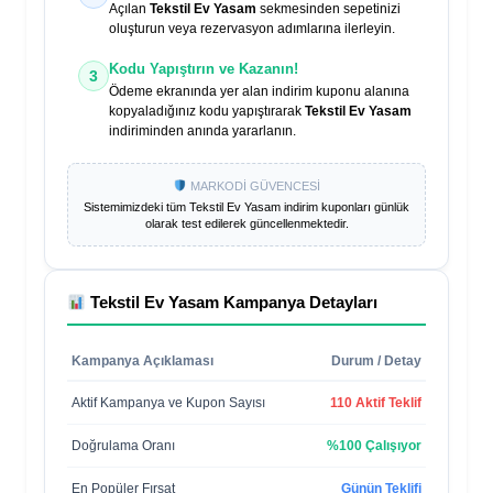
Açılan
Tekstil Ev Yasam
sekmesinden sepetinizi
oluşturun veya rezervasyon adımlarına ilerleyin.
Kodu Yapıştırın ve Kazanın!
3
Ödeme ekranında yer alan indirim kuponu alanına
kopyaladığınız kodu yapıştırarak
Tekstil Ev Yasam
indiriminden anında yararlanın.
MARKODİ GÜVENCESİ
Sistemimizdeki tüm
Tekstil Ev Yasam
indirim kuponları günlük
olarak test edilerek güncellenmektedir.
Tekstil Ev Yasam
Kampanya Detayları
Kampanya Açıklaması
Durum / Detay
Aktif Kampanya ve Kupon Sayısı
110 Aktif Teklif
Doğrulama Oranı
%100 Çalışıyor
En Popüler Fırsat
Günün Teklifi