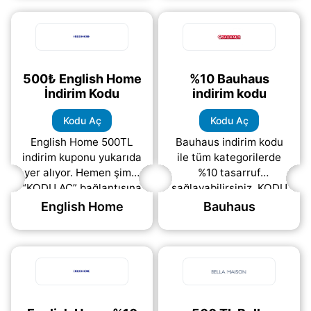
sepetlerde
geçerli
(daha&helliip;)
(daha&helliip;)
500₺ English Home
%10 Bauhaus
İndirim Kodu
indirim kodu
Kodu Aç
Kodu Aç
English Home 500TL
Bauhaus indirim kodu
indirim kuponu yukarıda
ile tüm kategorilerde
yer alıyor. Hemen şimdi
%10 tasarruf
“KODU AÇ” bağlantısına
sağlayabilirsiniz. KODU
tıklayarak kupon
AÇ bağlantısına
English Home
Bauhaus
kodunu görüntüleyebilir
tıklayarak kuponu
ve ödemenizde ücretsiz
hemen görüntüleyin ve
(daha&helliip;)
sepete eklediğiniz
(daha&helliip;)