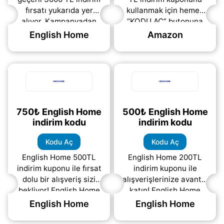
fırsatı yukarıda yer
kullanmak için hemen
alıyor. Kampanyadan
“KODU AÇ” butonuna
yararlanmak için hemen
tıklayarak indirim
English Home
Amazon
“kodu aç” bağlantısına
kodunu
tıklayarak indirim
görüntüleyebilirsiniz.
kodunu
(daha&helliip;)
Geniş ürün yelpazesi
(daha&helliip;)
750₺ English Home
500₺ English Home
indirim kodu
indirim kodu
Kodu Aç
Kodu Aç
English Home 500TL
English Home 200TL
indirim kuponu ile fırsat
indirim kuponu ile
dolu bir alışveriş sizi
alışverişlerinize avantaj
bekliyor! English Home
katın! English Home
internet sitesi
internet sitesinden
English Home
English Home
üzerinden yapacağınız
yapacağınız 2000TL ve
2000TL ve üzeri
üzeri siparişlerde