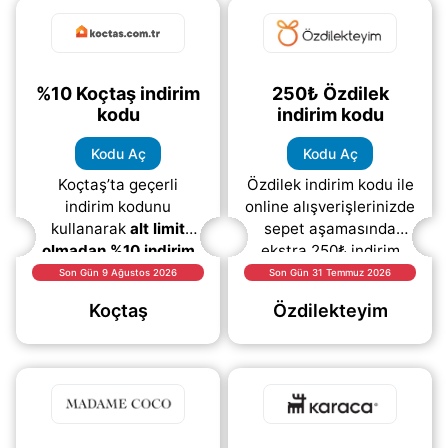
(daha&helliip;)
%10 Koçtaş indirim
250₺ Özdilek
kodu
indirim kodu
Kodu Aç
Kodu Aç
Koçtaş’ta geçerli
Özdilek indirim kodu ile
indirim kodunu
online alışverişlerinizde
kullanarak
alt limit
sepet aşamasında
olmadan %10 indirim
ekstra 250₺ indirim
fırsatından
fırsatını yakalayın!
Son Gün 9 Ağustos 2026
Son Gün 31 Temmuz 2026
yararlanabilirsiniz. Ev
Kampanya kapsamında
Koçtaş
Özdilekteyim
dekorasyonu, mobilya,
geçerli indirim kodunu
bahçe ürünleri, mutfak
(daha&helliip;)
(daha&helliip;)