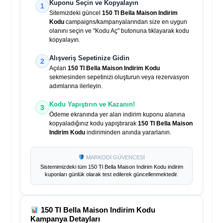
Kuponu Seçin ve Kopyalayın
1
Sitemizdeki güncel
150 Tl Bella Maison Indirim
Kodu
campaigns/kampanyalarından size en uygun
olanını seçin ve "Kodu Aç" butonuna tıklayarak kodu
kopyalayın.
Alışveriş Sepetinize Gidin
2
Açılan
150 Tl Bella Maison Indirim Kodu
sekmesinden sepetinizi oluşturun veya rezervasyon
adımlarına ilerleyin.
Kodu Yapıştırın ve Kazanın!
3
Ödeme ekranında yer alan indirim kuponu alanına
kopyaladığınız kodu yapıştırarak
150 Tl Bella Maison
Indirim Kodu
indiriminden anında yararlanın.
MARKODİ GÜVENCESİ
Sistemimizdeki tüm
150 Tl Bella Maison Indirim Kodu
indirim
kuponları günlük olarak test edilerek güncellenmektedir.
150 Tl Bella Maison Indirim Kodu
Kampanya Detayları