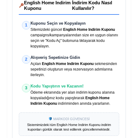
English Home Indirim
İndirim Kodu Nasıl
Kuponu
Kullanılır?
Kuponu Seçin ve Kopyalayın
1
Sitemizdeki güncel
English Home Indirim Kuponu
campaigns/kampanyalarından size en uygun olanını
seçin ve "Kodu Aç" butonuna tıklayarak kodu
kopyalayın.
Alışveriş Sepetinize Gidin
2
Açılan
English Home Indirim Kuponu
sekmesinden
sepetinizi oluşturun veya rezervasyon adımlarına
ilerleyin.
Kodu Yapıştırın ve Kazanın!
3
Ödeme ekranında yer alan indirim kuponu alanına
kopyaladığınız kodu yapıştırarak
English Home
Indirim Kuponu
indiriminden anında yararlanın.
MARKODİ GÜVENCESİ
Sistemimizdeki tüm
English Home Indirim Kuponu
indirim
kuponları günlük olarak test edilerek güncellenmektedir.