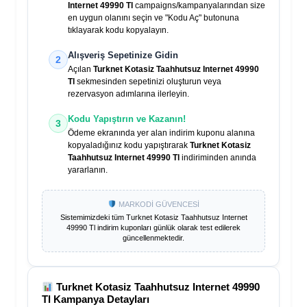
Internet 49990 Tl
campaigns/kampanyalarından size
en uygun olanını seçin ve "Kodu Aç" butonuna
tıklayarak kodu kopyalayın.
Alışveriş Sepetinize Gidin
2
Açılan
Turknet Kotasiz Taahhutsuz Internet 49990
Tl
sekmesinden sepetinizi oluşturun veya
rezervasyon adımlarına ilerleyin.
Kodu Yapıştırın ve Kazanın!
3
Ödeme ekranında yer alan indirim kuponu alanına
kopyaladığınız kodu yapıştırarak
Turknet Kotasiz
Taahhutsuz Internet 49990 Tl
indiriminden anında
yararlanın.
MARKODİ GÜVENCESİ
Sistemimizdeki tüm
Turknet Kotasiz Taahhutsuz Internet
49990 Tl
indirim kuponları günlük olarak test edilerek
güncellenmektedir.
Turknet Kotasiz Taahhutsuz Internet 49990
Tl
Kampanya Detayları