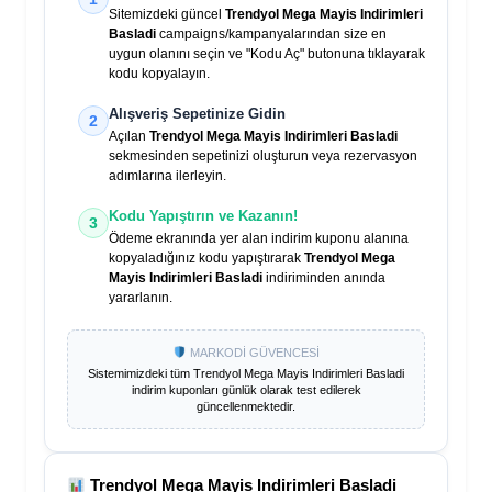
Sitemizdeki güncel
Trendyol Mega Mayis Indirimleri
Basladi
campaigns/kampanyalarından size en
uygun olanını seçin ve "Kodu Aç" butonuna tıklayarak
kodu kopyalayın.
Alışveriş Sepetinize Gidin
2
Açılan
Trendyol Mega Mayis Indirimleri Basladi
sekmesinden sepetinizi oluşturun veya rezervasyon
adımlarına ilerleyin.
Kodu Yapıştırın ve Kazanın!
3
Ödeme ekranında yer alan indirim kuponu alanına
kopyaladığınız kodu yapıştırarak
Trendyol Mega
Mayis Indirimleri Basladi
indiriminden anında
yararlanın.
MARKODİ GÜVENCESİ
Sistemimizdeki tüm
Trendyol Mega Mayis Indirimleri Basladi
indirim kuponları günlük olarak test edilerek
güncellenmektedir.
Trendyol Mega Mayis Indirimleri Basladi