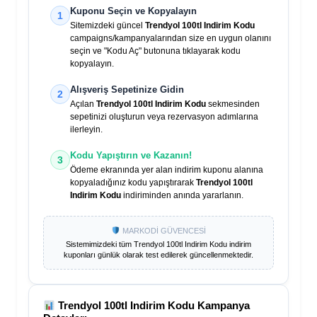
Kuponu Seçin ve Kopyalayın
1
Sitemizdeki güncel
Trendyol 100tl Indirim Kodu
campaigns/kampanyalarından size en uygun olanını
seçin ve "Kodu Aç" butonuna tıklayarak kodu
kopyalayın.
Alışveriş Sepetinize Gidin
2
Açılan
Trendyol 100tl Indirim Kodu
sekmesinden
sepetinizi oluşturun veya rezervasyon adımlarına
ilerleyin.
Kodu Yapıştırın ve Kazanın!
3
Ödeme ekranında yer alan indirim kuponu alanına
kopyaladığınız kodu yapıştırarak
Trendyol 100tl
Indirim Kodu
indiriminden anında yararlanın.
MARKODİ GÜVENCESİ
Sistemimizdeki tüm
Trendyol 100tl Indirim Kodu
indirim
kuponları günlük olarak test edilerek güncellenmektedir.
Trendyol 100tl Indirim Kodu
Kampanya