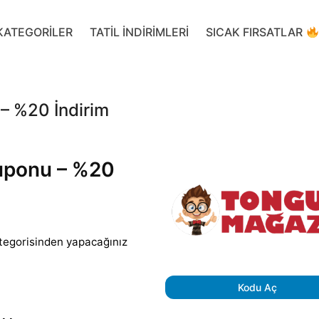
KATEGORILER
TATIL INDIRIMLERI
SICAK FIRSATLAR
– %20 İndirim
uponu – %20
tegorisinden yapacağınız
Kodu Aç