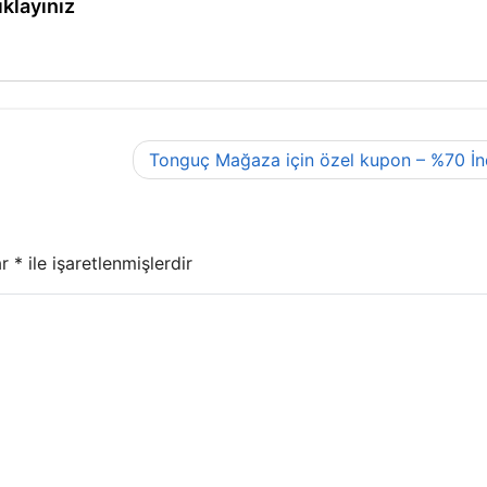
ıklayınız
Tonguç Mağaza için özel kupon – %70 İn
ar
*
ile işaretlenmişlerdir