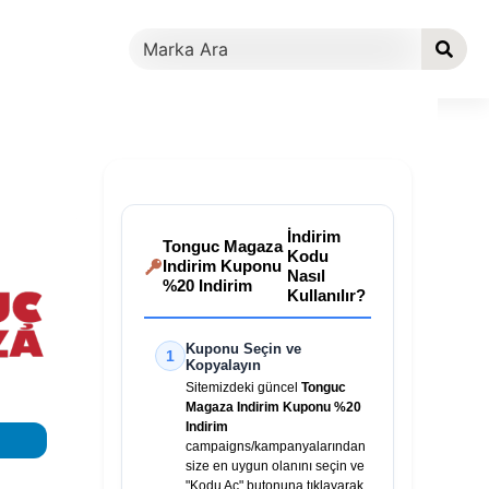
İndirim
Tonguc Magaza
Kodu
Indirim Kuponu
Nasıl
%20 Indirim
Kullanılır?
Kuponu Seçin ve
1
Kopyalayın
Sitemizdeki güncel
Tonguc
Magaza Indirim Kuponu %20
Indirim
campaigns/kampanyalarından
size en uygun olanını seçin ve
"Kodu Aç" butonuna tıklayarak