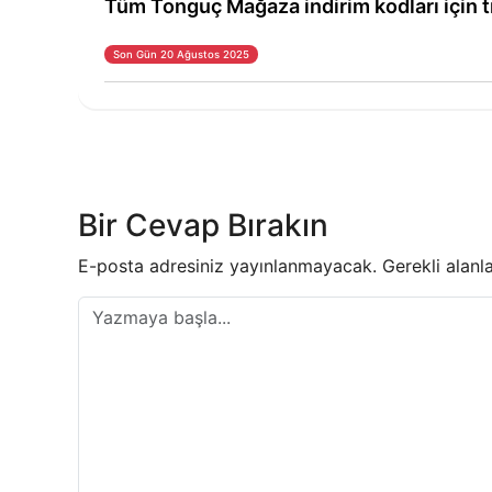
Tüm Tonguç Mağaza indirim kodları için t
Son Gün 20 Ağustos 2025
Yazı
gezinmesi
Bir Cevap Bırakın
E-posta adresiniz yayınlanmayacak.
Gerekli alanl