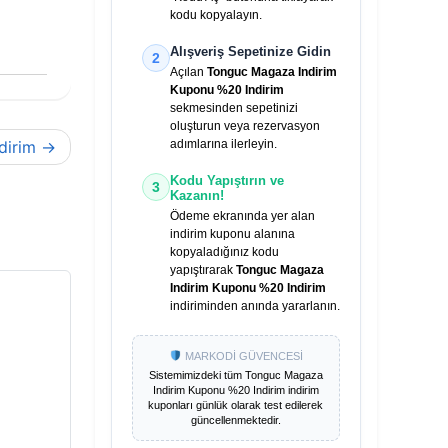
kodu kopyalayın.
Alışveriş Sepetinize Gidin
2
Açılan
Tonguc Magaza Indirim
Kuponu %20 Indirim
sekmesinden sepetinizi
oluşturun veya rezervasyon
dirim
adımlarına ilerleyin.
Kodu Yapıştırın ve
3
Kazanın!
Ödeme ekranında yer alan
indirim kuponu alanına
kopyaladığınız kodu
yapıştırarak
Tonguc Magaza
Indirim Kuponu %20 Indirim
indiriminden anında yararlanın.
MARKODİ GÜVENCESİ
Sistemimizdeki tüm
Tonguc Magaza
Indirim Kuponu %20 Indirim
indirim
kuponları günlük olarak test edilerek
güncellenmektedir.