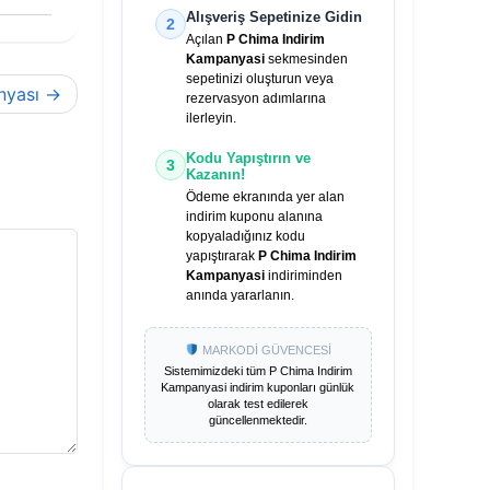
Alışveriş Sepetinize Gidin
2
Açılan
P Chima Indirim
Kampanyasi
sekmesinden
sepetinizi oluşturun veya
nyası
rezervasyon adımlarına
ilerleyin.
Kodu Yapıştırın ve
3
Kazanın!
Ödeme ekranında yer alan
indirim kuponu alanına
kopyaladığınız kodu
yapıştırarak
P Chima Indirim
Kampanyasi
indiriminden
anında yararlanın.
MARKODİ GÜVENCESİ
Sistemimizdeki tüm
P Chima Indirim
Kampanyasi
indirim kuponları günlük
olarak test edilerek
güncellenmektedir.