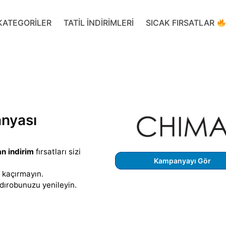
KATEGORILER
TATIL INDIRIMLERI
SICAK FIRSATLAR
nyası
n indirim
fırsatları sizi
Kampanyayı Gör
kaçırmayın.
dırobunuzu yenileyin.