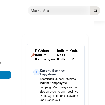
P Chima
İndirim Kodu
Indirim
Nasıl
Kampanyasi
Kullanılır?
Kuponu Seçin ve
1
Kopyalayın
Sitemizdeki güncel
P Chima
Indirim Kampanyasi
campaigns/kampanyalarından
size en uygun olanını seçin ve
"Kodu Aç" butonuna tıklayarak
kodu kopyalayın.