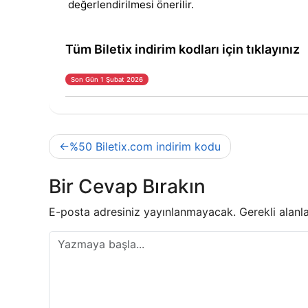
değerlendirilmesi önerilir.
Tüm Biletix indirim kodları için tıklayınız
Son Gün 1 Şubat 2026
Yazı
%50 Biletix.com indirim kodu
gezinmesi
Bir Cevap Bırakın
E-posta adresiniz yayınlanmayacak.
Gerekli alanl