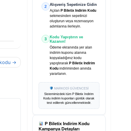
Alışveriş Sepetinize Gidin
2
Açılan
P Biletix Indirim Kodu
sekmesinden sepetinizi
oluşturun veya rezervasyon
adımlarına ilerleyin.
Kodu Yapıştırın ve
3
Kazanın!
Ödeme ekranında yer alan
indirim kuponu alanına
kopyaladığınız kodu
 kodu
yapıştırarak
P Biletix Indirim
Kodu
indiriminden anında
yararlanın.
MARKODİ GÜVENCESİ
Sistemimizdeki tüm
P Biletix Indirim
Kodu
indirim kuponları günlük olarak
test edilerek güncellenmektedir.
P Biletix Indirim Kodu
Kampanya Detayları