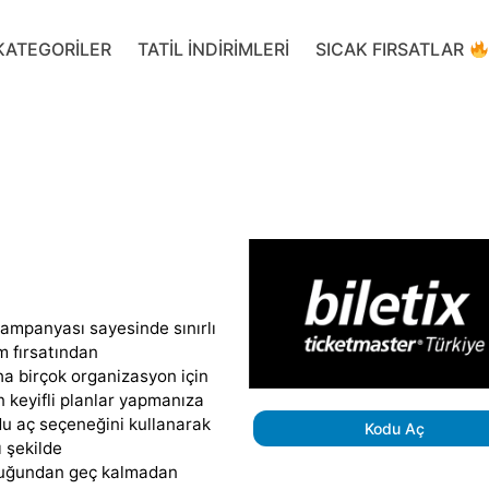
KATEGORILER
TATIL INDIRIMLERI
SICAK FIRSATLAR
 kampanyası sayesinde sınırlı
m fırsatından
aha birçok organizasyon için
 keyifli planlar yapmanıza
u aç seçeneğini kullanarak
Kodu Aç
ı şekilde
olduğundan geç kalmadan