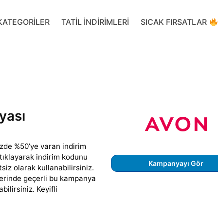
KATEGORILER
TATIL INDIRIMLERI
SICAK FIRSATLAR
yası
izde %50’ye varan indirim
 tıklayarak indirim kodunu
Kampanyayı Gör
iz olarak kullanabilirsiniz.
şlerinde geçerli bu kampanya
ilirsiniz. Keyifli