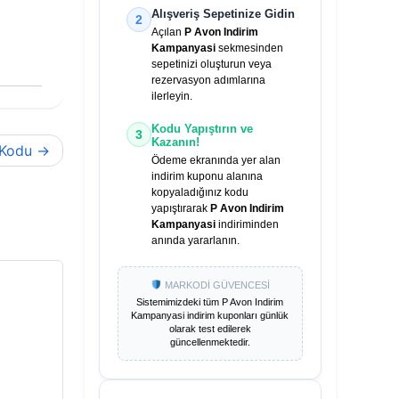
Alışveriş Sepetinize Gidin
2
Açılan
P Avon Indirim
Kampanyasi
sekmesinden
sepetinizi oluşturun veya
rezervasyon adımlarına
ilerleyin.
Kodu Yapıştırın ve
3
Kazanın!
 Kodu
Ödeme ekranında yer alan
indirim kuponu alanına
kopyaladığınız kodu
yapıştırarak
P Avon Indirim
Kampanyasi
indiriminden
anında yararlanın.
MARKODİ GÜVENCESİ
Sistemimizdeki tüm
P Avon Indirim
Kampanyasi
indirim kuponları günlük
olarak test edilerek
güncellenmektedir.