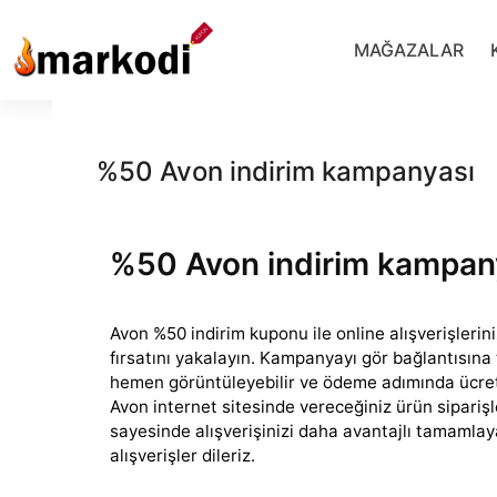
İçeriğe
geç
MAĞAZALAR
%50 Avon indirim kampanyası
%50 Avon indirim kampan
Avon %50 indirim kuponu ile online alışverişlerin
fırsatını yakalayın. Kampanyayı gör bağlantısına
hemen
görüntüleyebilir ve ödeme adımında ücrets
Avon internet sitesinde vereceğiniz ürün sipari
sayesinde alışverişinizi daha avantajlı tamamlayab
alışverişler dileriz.