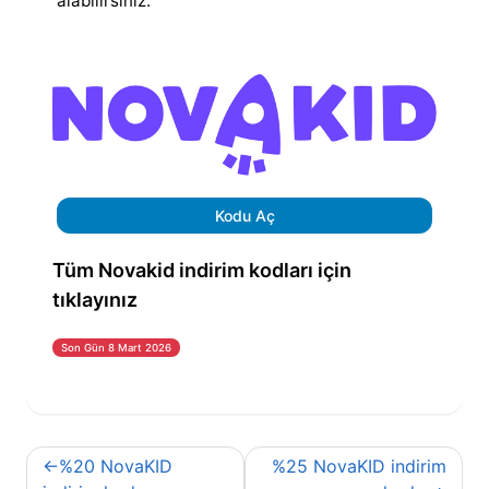
alabilirsiniz.
Kodu Aç
Tüm Novakid indirim kodları için
tıklayınız
Son Gün 8 Mart 2026
Yazı
%20 NovaKID
%25 NovaKID indirim