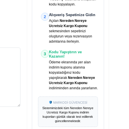
kodu kopyalayın.
Alışveriş Sepetinize Gidin
2
Açılan
Nereden Nereye
Ucretsiz Kargo Kuponu
sekmesinden sepetinizi
oluşturun veya rezervasyon
adımlarına ilerleyin.
Kodu Yapıştırın ve
3
Kazanın!
Ödeme ekranında yer alan
indirim kuponu alanına
kopyaladığınız kodu
yapıştırarak
Nereden Nereye
Ucretsiz Kargo Kuponu
indiriminden anında yararlanın.
MARKODİ GÜVENCESİ
Sistemimizdeki tüm
Nereden Nereye
Ucretsiz Kargo Kuponu
indirim
kuponları günlük olarak test edilerek
güncellenmektedir.