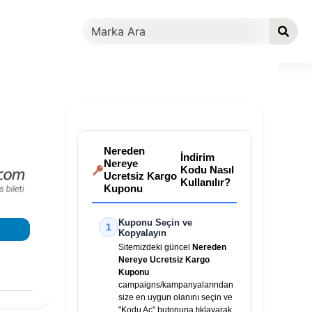
Nereden
İndirim
Nereye
Kodu Nasıl
Ucretsiz Kargo
Kullanılır?
Kuponu
Kuponu Seçin ve
1
Kopyalayın
Sitemizdeki güncel
Nereden
Nereye Ucretsiz Kargo
Kuponu
campaigns/kampanyalarından
size en uygun olanını seçin ve
"Kodu Aç" butonuna tıklayarak