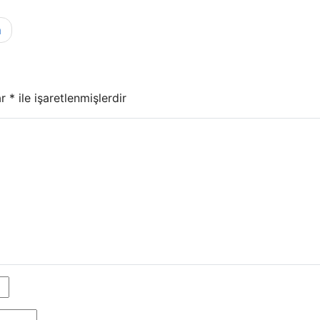
m
ar
*
ile işaretlenmişlerdir