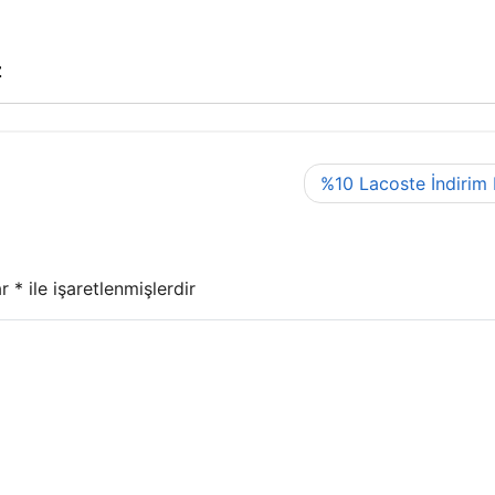
z
%10 Lacoste İndirim
ar
*
ile işaretlenmişlerdir