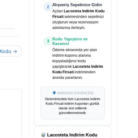
Alışveriş Sepetinize Gidin
2
Açılan
Lacosteta Indirim Kodu
Firsati
sekmesinden sepetinizi
oluşturun veya rezervasyon
adımlarına ilerleyin.
Kodu Yapıştırın ve
3
Kazanın!
Ödeme ekranında yer alan
 Kodu
indirim kuponu alanına
kopyaladığınız kodu
yapıştırarak
Lacosteta Indirim
Kodu Firsati
indiriminden
anında yararlanın.
MARKODİ GÜVENCESİ
Sistemimizdeki tüm
Lacosteta Indirim
Kodu Firsati
indirim kuponları günlük
olarak test edilerek
güncellenmektedir.
Lacosteta Indirim Kodu