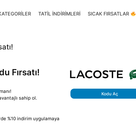
KATEGORILER
TATIL INDIRIMLERI
SICAK FIRSATLAR
atı!
u Fırsatı!
amanı!
Kodu Aç
vantajlı sahip ol.
erde %10 indirim uygulamaya