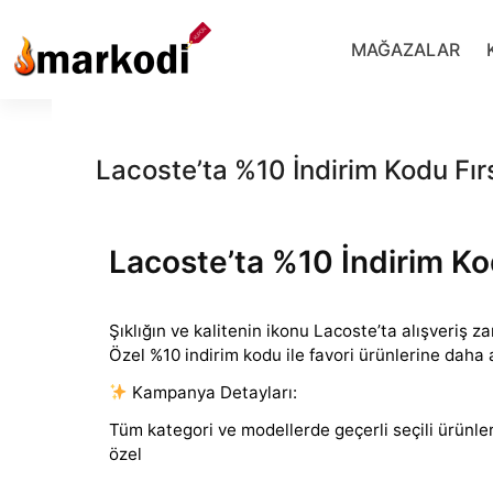
İçeriğe
geç
MAĞAZALAR
Lacoste’ta %10 İndirim Kodu Fırs
Lacoste’ta %10 İndirim Kod
Şıklığın ve kalitenin ikonu Lacoste’ta alışveriş z
Özel %10 indirim kodu ile favori ürünlerine daha a
Kampanya Detayları:
Tüm
kategori ve modellerde geçerli seçili ürünl
özel