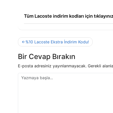
Tüm Lacoste indirim kodları için tıklayını
Yazı
%10 Lacoste Ekstra İndirim Kodu!
gezinmesi
Bir Cevap Bırakın
E-posta adresiniz yayınlanmayacak.
Gerekli alanl