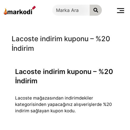
İçeriğe
geç
Lacoste indirim kuponu – %20
İndirim
Lacoste indirim kuponu – %20
İndirim
Lacoste mağazasından indirimdekiler
kategorisinden yapacağınız alışverişlerde %20
indirim sağlayan kupon kodu.