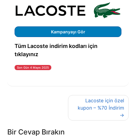
Kampanyayı Gör
Tüm Lacoste indirim kodları için
tıklayınız
Son Gün 4 Mayıs 2025
Yazı
Lacoste için özel
gezinmesi
kupon – %70 İndirim
Bir Cevap Bırakın