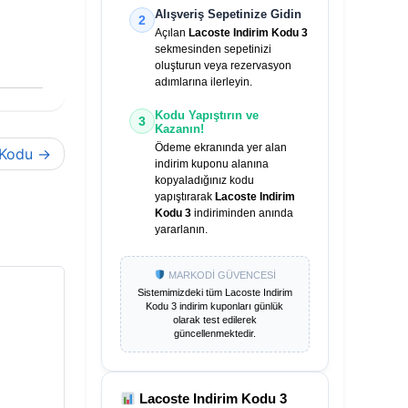
Alışveriş Sepetinize Gidin
2
Açılan
Lacoste Indirim Kodu 3
sekmesinden sepetinizi
oluşturun veya rezervasyon
adımlarına ilerleyin.
Kodu Yapıştırın ve
3
Kazanın!
Ödeme ekranında yer alan
 Kodu
indirim kuponu alanına
kopyaladığınız kodu
yapıştırarak
Lacoste Indirim
Kodu 3
indiriminden anında
yararlanın.
MARKODİ GÜVENCESİ
Sistemimizdeki tüm
Lacoste Indirim
Kodu 3
indirim kuponları günlük
olarak test edilerek
güncellenmektedir.
Lacoste Indirim Kodu 3