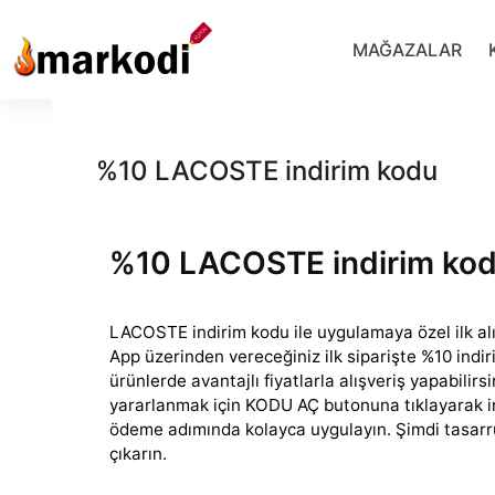
İçeriğe
geç
MAĞAZALAR
%10 LACOSTE indirim kodu
%10 LACOSTE indirim ko
LACOSTE indirim kodu ile uygulamaya özel ilk alış
App üzerinden vereceğiniz ilk siparişte %10 indiri
ürünlerde
avantajlı fiyatlarla alışveriş yapabili
yararlanmak için KODU AÇ butonuna tıklayarak i
ödeme adımında kolayca uygulayın. Şimdi tasarruf
çıkarın.