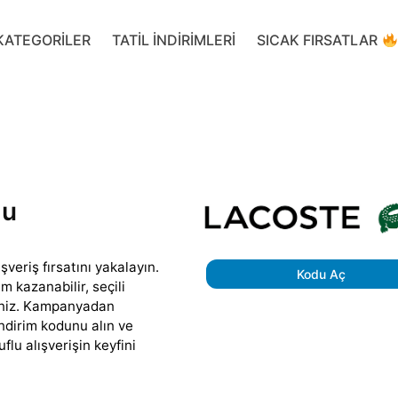
KATEGORILER
TATIL INDIRIMLERI
SICAK FIRSATLAR
du
veriş fırsatını yakalayın.
Kodu Aç
m kazanabilir, seçili
rsiniz. Kampanyadan
ndirim kodunu alın ve
lu alışverişin keyfini