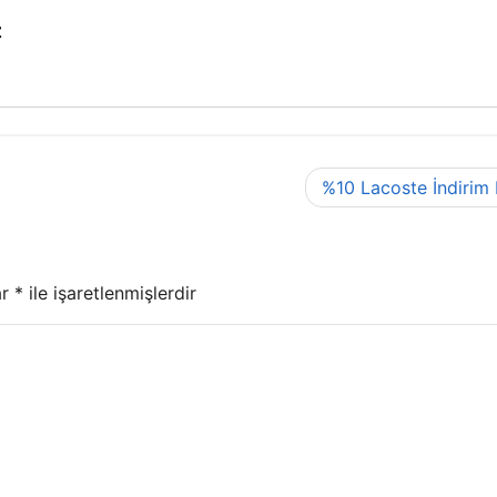
z
%10 Lacoste İndirim
ar
*
ile işaretlenmişlerdir