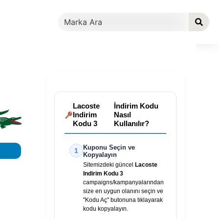
Lacoste
İndirim Kodu
Indirim
Nasıl
Kodu 3
Kullanılır?
Kuponu Seçin ve
1
Kopyalayın
Sitemizdeki güncel
Lacoste
Indirim Kodu 3
campaigns/kampanyalarından
size en uygun olanını seçin ve
"Kodu Aç" butonuna tıklayarak
kodu kopyalayın.