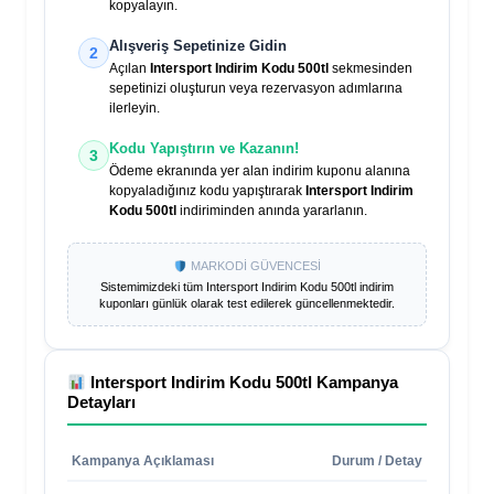
kopyalayın.
Alışveriş Sepetinize Gidin
2
Açılan
Intersport Indirim Kodu 500tl
sekmesinden
sepetinizi oluşturun veya rezervasyon adımlarına
ilerleyin.
Kodu Yapıştırın ve Kazanın!
3
Ödeme ekranında yer alan indirim kuponu alanına
kopyaladığınız kodu yapıştırarak
Intersport Indirim
Kodu 500tl
indiriminden anında yararlanın.
MARKODİ GÜVENCESİ
Sistemimizdeki tüm
Intersport Indirim Kodu 500tl
indirim
kuponları günlük olarak test edilerek güncellenmektedir.
Intersport Indirim Kodu 500tl
Kampanya
Detayları
Kampanya Açıklaması
Durum / Detay