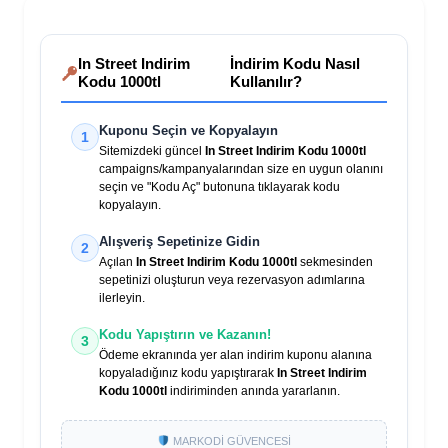
In Street Indirim
İndirim Kodu Nasıl
Kodu 1000tl
Kullanılır?
Kuponu Seçin ve Kopyalayın
1
Sitemizdeki güncel
In Street Indirim Kodu 1000tl
campaigns/kampanyalarından size en uygun olanını
seçin ve "Kodu Aç" butonuna tıklayarak kodu
kopyalayın.
Alışveriş Sepetinize Gidin
2
Açılan
In Street Indirim Kodu 1000tl
sekmesinden
sepetinizi oluşturun veya rezervasyon adımlarına
ilerleyin.
Kodu Yapıştırın ve Kazanın!
3
Ödeme ekranında yer alan indirim kuponu alanına
kopyaladığınız kodu yapıştırarak
In Street Indirim
Kodu 1000tl
indiriminden anında yararlanın.
MARKODİ GÜVENCESİ