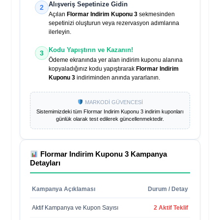
Alışveriş Sepetinize Gidin
2
Açılan
Flormar Indirim Kuponu 3
sekmesinden
sepetinizi oluşturun veya rezervasyon adımlarına
ilerleyin.
Kodu Yapıştırın ve Kazanın!
3
Ödeme ekranında yer alan indirim kuponu alanına
kopyaladığınız kodu yapıştırarak
Flormar Indirim
Kuponu 3
indiriminden anında yararlanın.
MARKODİ GÜVENCESİ
Sistemimizdeki tüm
Flormar Indirim Kuponu 3
indirim kuponları
günlük olarak test edilerek güncellenmektedir.
Flormar Indirim Kuponu 3
Kampanya
Detayları
Kampanya Açıklaması
Durum / Detay
Aktif Kampanya ve Kupon Sayısı
2 Aktif Teklif