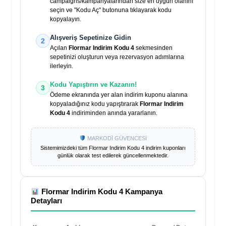
campaigns/kampanyalarından size en uygun olanını
seçin ve "Kodu Aç" butonuna tıklayarak kodu
kopyalayın.
Alışveriş Sepetinize Gidin
2
Açılan
Flormar Indirim Kodu 4
sekmesinden
sepetinizi oluşturun veya rezervasyon adımlarına
ilerleyin.
Kodu Yapıştırın ve Kazanın!
3
Ödeme ekranında yer alan indirim kuponu alanına
kopyaladığınız kodu yapıştırarak
Flormar Indirim
Kodu 4
indiriminden anında yararlanın.
MARKODİ GÜVENCESİ
Sistemimizdeki tüm
Flormar Indirim Kodu 4
indirim kuponları
günlük olarak test edilerek güncellenmektedir.
Flormar Indirim Kodu 4
Kampanya
Detayları