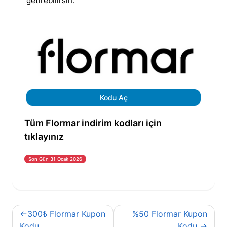
getirebilirsin.
Kodu Aç
Tüm Flormar indirim kodları için
tıklayınız
Son Gün 31 Ocak 2026
Yazı
300₺ Flormar Kupon
%50 Flormar Kupon
gezinmesi
Kodu
Kodu