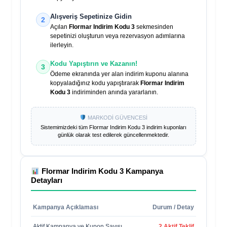
Alışveriş Sepetinize Gidin
2
Açılan
Flormar Indirim Kodu 3
sekmesinden
sepetinizi oluşturun veya rezervasyon adımlarına
ilerleyin.
Kodu Yapıştırın ve Kazanın!
3
Ödeme ekranında yer alan indirim kuponu alanına
kopyaladığınız kodu yapıştırarak
Flormar Indirim
Kodu 3
indiriminden anında yararlanın.
MARKODİ GÜVENCESİ
Sistemimizdeki tüm
Flormar Indirim Kodu 3
indirim kuponları
günlük olarak test edilerek güncellenmektedir.
Flormar Indirim Kodu 3
Kampanya
Detayları
Kampanya Açıklaması
Durum / Detay
Aktif Kampanya ve Kupon Sayısı
2 Aktif Teklif