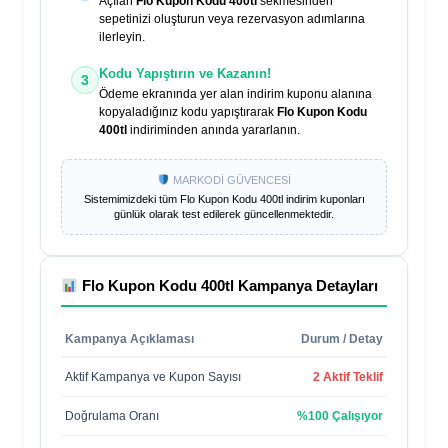
Açılan
Flo Kupon Kodu 400tl
sekmesinden
sepetinizi oluşturun veya rezervasyon adımlarına
ilerleyin.
Kodu Yapıştırın ve Kazanın!
3
Ödeme ekranında yer alan indirim kuponu alanına
kopyaladığınız kodu yapıştırarak
Flo Kupon Kodu
400tl
indiriminden anında yararlanın.
MARKODİ GÜVENCESİ
Sistemimizdeki tüm
Flo Kupon Kodu 400tl
indirim kuponları
günlük olarak test edilerek güncellenmektedir.
Flo Kupon Kodu 400tl
Kampanya Detayları
Kampanya Açıklaması
Durum / Detay
Aktif Kampanya ve Kupon Sayısı
2 Aktif Teklif
Doğrulama Oranı
%100 Çalışıyor