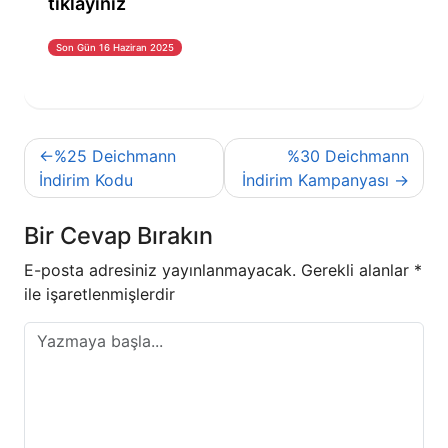
tıklayınız
Son Gün 16 Haziran 2025
Yazı
%25 Deichmann
%30 Deichmann
gezinmesi
İndirim Kodu
İndirim Kampanyası
Bir Cevap Bırakın
E-posta adresiniz yayınlanmayacak.
Gerekli alanlar
*
ile işaretlenmişlerdir