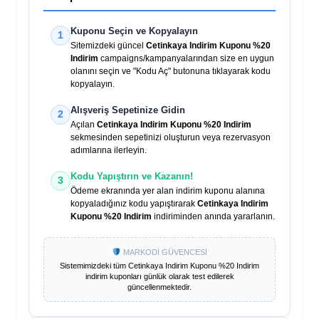
Kuponu Seçin ve Kopyalayın
1
Sitemizdeki güncel
Cetinkaya Indirim Kuponu %20
Indirim
campaigns/kampanyalarından size en uygun
olanını seçin ve "Kodu Aç" butonuna tıklayarak kodu
kopyalayın.
Alışveriş Sepetinize Gidin
2
Açılan
Cetinkaya Indirim Kuponu %20 Indirim
sekmesinden sepetinizi oluşturun veya rezervasyon
adımlarına ilerleyin.
Kodu Yapıştırın ve Kazanın!
3
Ödeme ekranında yer alan indirim kuponu alanına
kopyaladığınız kodu yapıştırarak
Cetinkaya Indirim
Kuponu %20 Indirim
indiriminden anında yararlanın.
MARKODİ GÜVENCESİ
Sistemimizdeki tüm
Cetinkaya Indirim Kuponu %20 Indirim
indirim kuponları günlük olarak test edilerek
güncellenmektedir.