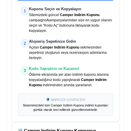
Kuponu Seçin ve Kopyalayın
1
Sitemizdeki güncel
Camper Indirim Kuponu
campaigns/kampanyalarından size en uygun olanını
seçin ve "Kodu Aç" butonuna tıklayarak kodu
kopyalayın.
Alışveriş Sepetinize Gidin
2
Açılan
Camper Indirim Kuponu
sekmesinden
sepetinizi oluşturun veya rezervasyon adımlarına
ilerleyin.
Kodu Yapıştırın ve Kazanın!
3
Ödeme ekranında yer alan indirim kuponu alanına
kopyaladığınız kodu yapıştırarak
Camper Indirim
Kuponu
indiriminden anında yararlanın.
MARKODİ GÜVENCESİ
Sistemimizdeki tüm
Camper Indirim Kuponu
indirim kuponları
günlük olarak test edilerek güncellenmektedir.
Camper Indirim Kuponu
Kampanya