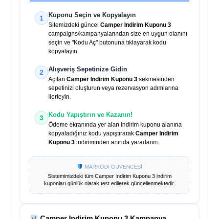
Kuponu Seçin ve Kopyalayın
1
Sitemizdeki güncel
Camper Indirim Kuponu 3
campaigns/kampanyalarından size en uygun olanını
seçin ve "Kodu Aç" butonuna tıklayarak kodu
kopyalayın.
Alışveriş Sepetinize Gidin
2
Açılan
Camper Indirim Kuponu 3
sekmesinden
sepetinizi oluşturun veya rezervasyon adımlarına
ilerleyin.
Kodu Yapıştırın ve Kazanın!
3
Ödeme ekranında yer alan indirim kuponu alanına
kopyaladığınız kodu yapıştırarak
Camper Indirim
Kuponu 3
indiriminden anında yararlanın.
MARKODİ GÜVENCESİ
Sistemimizdeki tüm
Camper Indirim Kuponu 3
indirim
kuponları günlük olarak test edilerek güncellenmektedir.
Camper Indirim Kuponu 3
Kampanya