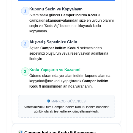
Kuponu Seçin ve Kopyalayın
1
Sitemizdeki güncel
Camper Indirim Kodu 9
campaigns/kampanyalarından size en uygun olanını
seçin ve "Kodu Aç" butonuna tıklayarak kodu
kopyalayın.
Alışveriş Sepetinize Gidin
2
Açılan
Camper Indirim Kodu 9
sekmesinden
sepetinizi oluşturun veya rezervasyon adımlarına
ilerleyin.
Kodu Yapıştırın ve Kazanın!
3
Ödeme ekranında yer alan indirim kuponu alanına
kopyaladığınız kodu yapıştırarak
Camper Indirim
Kodu 9
indiriminden anında yararlanın.
MARKODİ GÜVENCESİ
Sistemimizdeki tüm
Camper Indirim Kodu 9
indirim kuponları
günlük olarak test edilerek güncellenmektedir.
Camper Indirim Kodu 9
Kampanya