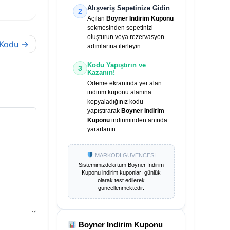
Alışveriş Sepetinize Gidin
2
Açılan
Boyner Indirim Kuponu
sekmesinden sepetinizi
oluşturun veya rezervasyon
Kodu
adımlarına ilerleyin.
Kodu Yapıştırın ve
3
Kazanın!
Ödeme ekranında yer alan
indirim kuponu alanına
kopyaladığınız kodu
yapıştırarak
Boyner Indirim
Kuponu
indiriminden anında
yararlanın.
MARKODİ GÜVENCESİ
Sistemimizdeki tüm
Boyner Indirim
Kuponu
indirim kuponları günlük
olarak test edilerek
güncellenmektedir.
Boyner Indirim Kuponu