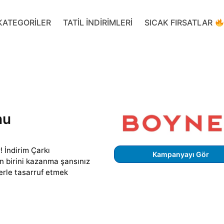
KATEGORILER
TATIL INDIRIMLERI
SICAK FIRSATLAR
nu
! İndirim Çarkı
Kampanyayı Gör
n birini kazanma şansınız
erle tasarruf etmek