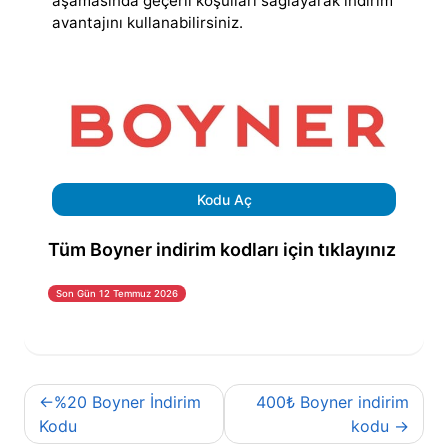
aşamasında geçerli koşulları sağlayarak indirim
avantajını kullanabilirsiniz.
Kodu Aç
Tüm Boyner indirim kodları için tıklayınız
Son Gün 12 Temmuz 2026
Yazı
%20 Boyner İndirim
400₺ Boyner indirim
gezinmesi
Kodu
kodu