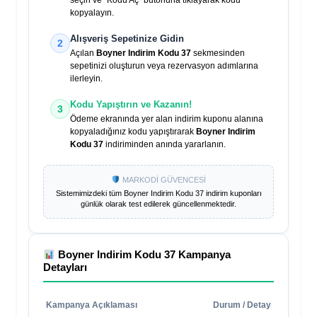
seçin ve "Kodu Aç" butonuna tıklayarak kodu
kopyalayın.
Alışveriş Sepetinize Gidin
2
Açılan
Boyner Indirim Kodu 37
sekmesinden
sepetinizi oluşturun veya rezervasyon adımlarına
ilerleyin.
Kodu Yapıştırın ve Kazanın!
3
Ödeme ekranında yer alan indirim kuponu alanına
kopyaladığınız kodu yapıştırarak
Boyner Indirim
Kodu 37
indiriminden anında yararlanın.
MARKODİ GÜVENCESİ
Sistemimizdeki tüm
Boyner Indirim Kodu 37
indirim kuponları
günlük olarak test edilerek güncellenmektedir.
Boyner Indirim Kodu 37
Kampanya
Detayları
Kampanya Açıklaması
Durum / Detay