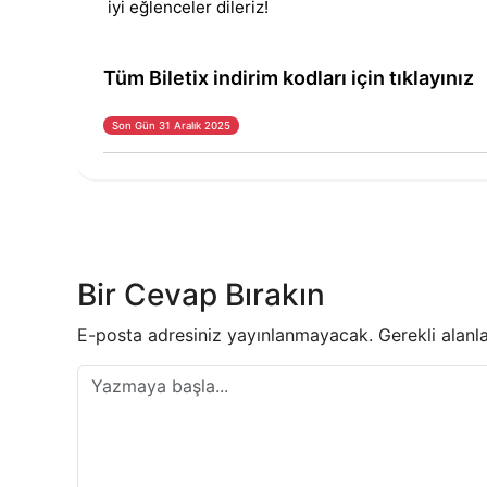
iyi eğlenceler dileriz!
Tüm Biletix indirim kodları için tıklayınız
Son Gün 31 Aralık 2025
Yazı
gezinmesi
Bir Cevap Bırakın
E-posta adresiniz yayınlanmayacak.
Gerekli alanl