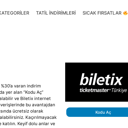
KATEGORILER
TATIL INDIRIMLERI
SICAK FIRSATLAR
n %30’a varan indirim
rıda yer alan “Kodu Aç”
bilir ve Biletix internet
ışverişlerinde bu avantajdan
asında ücretsiz olarak
Kodu Aç
alabilirsiniz. Kaçırılmayacak
e katılın. Keyif dolu anlar ve