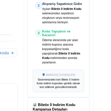
Alışveriş Sepetinize Gidin
2
Açılan
Biletix 0 Indirim Kodu
sekmesinden sepetinizi
oluşturun veya rezervasyon
adımlarına ilerleyin.
Kodu Yapıştırın ve
3
Kazanın!
Ödeme ekranında yer alan
indirim kuponu alanına
kopyaladığınız kodu
 kodu
yapıştırarak
Biletix 0 Indirim
Kodu
indiriminden anında
yararlanın.
MARKODİ GÜVENCESİ
Sistemimizdeki tüm
Biletix 0 Indirim
Kodu
indirim kuponları günlük olarak
test edilerek güncellenmektedir.
Biletix 0 Indirim Kodu
Kampanya Detayları