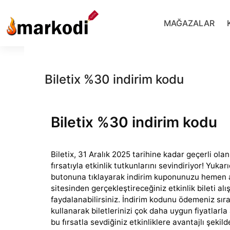
İçeriğe
geç
MAĞAZALAR
Biletix %30 indirim kodu
Biletix %30 indirim kodu
Biletix, 31 Aralık 2025 tarihine kadar geçerli ola
fırsatıyla etkinlik tutkunlarını sevindiriyor! Yuka
butonuna
tıklayarak indirim kuponunuzu hemen ala
sitesinden gerçekleştireceğiniz etkinlik bileti al
faydalanabilirsiniz. İndirim kodunu ödemeniz sır
kullanarak biletlerinizi çok daha uygun fiyatlarla 
bu fırsatla sevdiğiniz etkinliklere avantajlı şekild