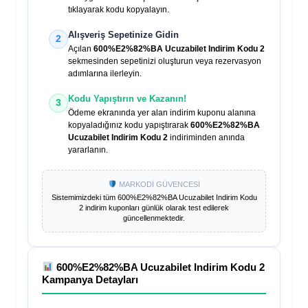
tıklayarak kodu kopyalayın.
Alışveriş Sepetinize Gidin
2
Açılan
600%E2%82%BA Ucuzabilet Indirim Kodu 2
sekmesinden sepetinizi oluşturun veya rezervasyon
adımlarına ilerleyin.
Kodu Yapıştırın ve Kazanın!
3
Ödeme ekranında yer alan indirim kuponu alanına
kopyaladığınız kodu yapıştırarak
600%E2%82%BA
Ucuzabilet Indirim Kodu 2
indiriminden anında
yararlanın.
MARKODİ GÜVENCESİ
Sistemimizdeki tüm
600%E2%82%BA Ucuzabilet Indirim Kodu
2
indirim kuponları günlük olarak test edilerek
güncellenmektedir.
600%E2%82%BA Ucuzabilet Indirim Kodu 2
Kampanya Detayları