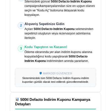
Sitemizdeki güncel
500tl Defacto Indirim Kuponu
campaigns/kampanyalarından size en uygun olanını
seçin ve "Kodu Aç" butonuna tıklayarak kodu
kopyalayın.
Alışveriş Sepetinize Gidin
2
Açılan
500tl Defacto Indirim Kuponu
sekmesinden
sepetinizi oluşturun veya rezervasyon adımlarına
ilerleyin.
Kodu Yapıştırın ve Kazanın!
3
Ödeme ekranında yer alan indirim kuponu alanına
kopyaladığınız kodu yapıştırarak
500tl Defacto
Indirim Kuponu
indiriminden anında yararlanın.
MARKODİ GÜVENCESİ
Sistemimizdeki tüm
500tl Defacto Indirim Kuponu
indirim
kuponları günlük olarak test edilerek güncellenmektedir.
500tl Defacto Indirim Kuponu
Kampanya
Detayları