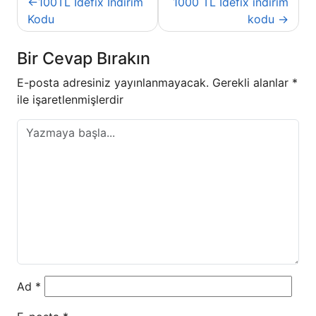
100TL İdefix İndirim
1000 TL İdefix indirim
gezinmesi
Kodu
kodu
Bir Cevap Bırakın
E-posta adresiniz yayınlanmayacak.
Gerekli alanlar
*
ile işaretlenmişlerdir
Ad
*