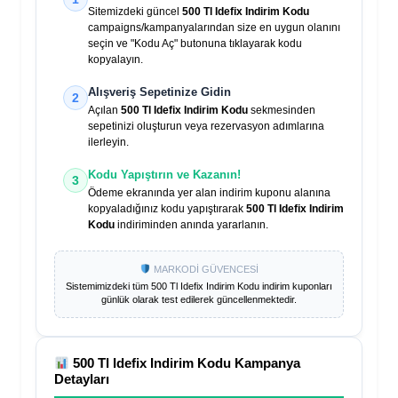
Sitemizdeki güncel
500 Tl Idefix Indirim Kodu
campaigns/kampanyalarından size en uygun olanını
seçin ve "Kodu Aç" butonuna tıklayarak kodu
kopyalayın.
Alışveriş Sepetinize Gidin
2
Açılan
500 Tl Idefix Indirim Kodu
sekmesinden
sepetinizi oluşturun veya rezervasyon adımlarına
ilerleyin.
Kodu Yapıştırın ve Kazanın!
3
Ödeme ekranında yer alan indirim kuponu alanına
kopyaladığınız kodu yapıştırarak
500 Tl Idefix Indirim
Kodu
indiriminden anında yararlanın.
MARKODİ GÜVENCESİ
Sistemimizdeki tüm
500 Tl Idefix Indirim Kodu
indirim kuponları
günlük olarak test edilerek güncellenmektedir.
500 Tl Idefix Indirim Kodu
Kampanya
Detayları