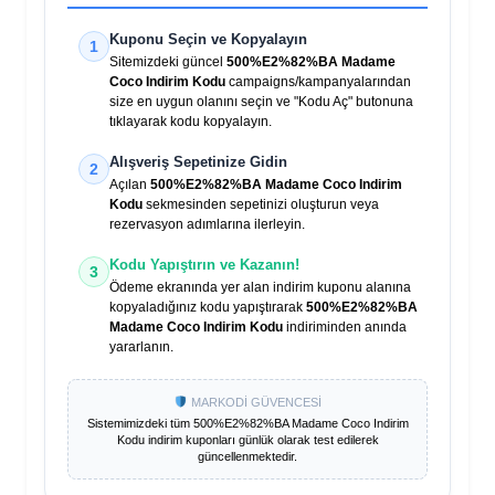
Kuponu Seçin ve Kopyalayın
1
Sitemizdeki güncel
500%E2%82%BA Madame
Coco Indirim Kodu
campaigns/kampanyalarından
size en uygun olanını seçin ve "Kodu Aç" butonuna
tıklayarak kodu kopyalayın.
Alışveriş Sepetinize Gidin
2
Açılan
500%E2%82%BA Madame Coco Indirim
Kodu
sekmesinden sepetinizi oluşturun veya
rezervasyon adımlarına ilerleyin.
Kodu Yapıştırın ve Kazanın!
3
Ödeme ekranında yer alan indirim kuponu alanına
kopyaladığınız kodu yapıştırarak
500%E2%82%BA
Madame Coco Indirim Kodu
indiriminden anında
yararlanın.
MARKODİ GÜVENCESİ
Sistemimizdeki tüm
500%E2%82%BA Madame Coco Indirim
Kodu
indirim kuponları günlük olarak test edilerek
güncellenmektedir.