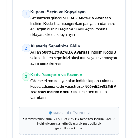
Kuponu Seçin ve Kopyalayın
1
Sitemizdeki güncel
500%E2%82%BA Avansas
Indirim Kodu 3
campaigns/kampanyalarından size
en uygun olanını seçin ve "Kodu Aç" butonuna
tıklayarak kodu kopyalayın.
Alışveriş Sepetinize Gidin
2
Açılan
500%E2%82%BA Avansas Indirim Kodu 3
sekmesinden sepetinizi oluşturun veya rezervasyon
adımlarına ilerleyin.
Kodu Yapıştırın ve Kazanın!
3
Ödeme ekranında yer alan indirim kuponu alanına
kopyaladığınız kodu yapıştırarak
500%E2%82%BA
Avansas Indirim Kodu 3
indiriminden anında
yararlanın.
MARKODİ GÜVENCESİ
Sistemimizdeki tüm
500%E2%82%BA Avansas Indirim Kodu 3
indirim kuponları günlük olarak test edilerek
güncellenmektedir.