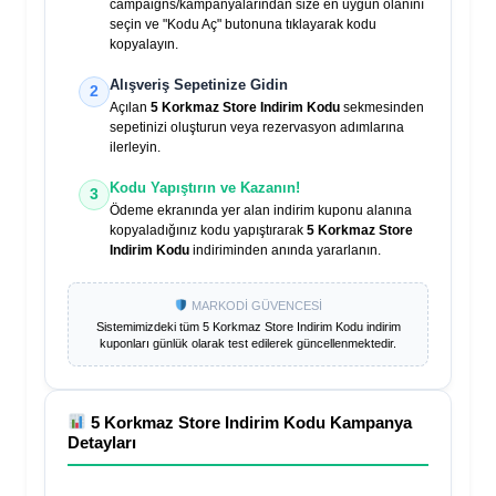
campaigns/kampanyalarından size en uygun olanını
seçin ve "Kodu Aç" butonuna tıklayarak kodu
kopyalayın.
Alışveriş Sepetinize Gidin
2
Açılan
5 Korkmaz Store Indirim Kodu
sekmesinden
sepetinizi oluşturun veya rezervasyon adımlarına
ilerleyin.
Kodu Yapıştırın ve Kazanın!
3
Ödeme ekranında yer alan indirim kuponu alanına
kopyaladığınız kodu yapıştırarak
5 Korkmaz Store
Indirim Kodu
indiriminden anında yararlanın.
MARKODİ GÜVENCESİ
Sistemimizdeki tüm
5 Korkmaz Store Indirim Kodu
indirim
kuponları günlük olarak test edilerek güncellenmektedir.
5 Korkmaz Store Indirim Kodu
Kampanya
Detayları