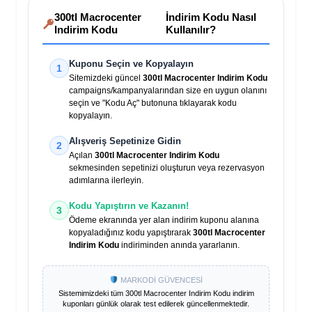
300tl Macrocenter
İndirim Kodu Nasıl
Indirim Kodu
Kullanılır?
Kuponu Seçin ve Kopyalayın
1
Sitemizdeki güncel
300tl Macrocenter Indirim Kodu
campaigns/kampanyalarından size en uygun olanını
seçin ve "Kodu Aç" butonuna tıklayarak kodu
kopyalayın.
Alışveriş Sepetinize Gidin
2
Açılan
300tl Macrocenter Indirim Kodu
sekmesinden sepetinizi oluşturun veya rezervasyon
adımlarına ilerleyin.
Kodu Yapıştırın ve Kazanın!
3
Ödeme ekranında yer alan indirim kuponu alanına
kopyaladığınız kodu yapıştırarak
300tl Macrocenter
Indirim Kodu
indiriminden anında yararlanın.
MARKODİ GÜVENCESİ
Sistemimizdeki tüm
300tl Macrocenter Indirim Kodu
indirim
kuponları günlük olarak test edilerek güncellenmektedir.