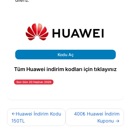
dileriz.
Kodu Aç
Tüm Huawei indirim kodları için tıklayınız
Son Gün 20 Haziran 2026
Yazı
Huawei İndirim Kodu
400₺ Huawei İndirim
gezinmesi
150TL
Kuponu