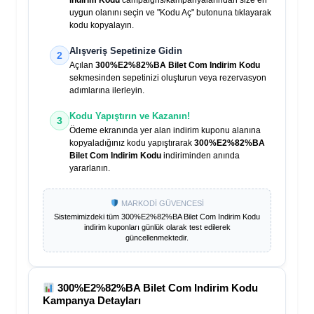
Indirim Kodu
campaigns/kampanyalarından size en
uygun olanını seçin ve "Kodu Aç" butonuna tıklayarak
kodu kopyalayın.
Alışveriş Sepetinize Gidin
2
Açılan
300%E2%82%BA Bilet Com Indirim Kodu
sekmesinden sepetinizi oluşturun veya rezervasyon
adımlarına ilerleyin.
Kodu Yapıştırın ve Kazanın!
3
Ödeme ekranında yer alan indirim kuponu alanına
kopyaladığınız kodu yapıştırarak
300%E2%82%BA
Bilet Com Indirim Kodu
indiriminden anında
yararlanın.
MARKODİ GÜVENCESİ
Sistemimizdeki tüm
300%E2%82%BA Bilet Com Indirim Kodu
indirim kuponları günlük olarak test edilerek
güncellenmektedir.
300%E2%82%BA Bilet Com Indirim Kodu
Kampanya Detayları