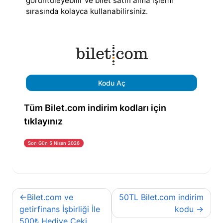
görüntüleyebilir ve bilet satın alma işlemi
sırasında kolayca kullanabilirsiniz.
Kodu Aç
Tüm Bilet.com indirim kodları için
tıklayınız
Son Gün 5 Nisan 2026
Yazı
Bilet.com ve
50TL Bilet.com indirim
gezinmesi
getirfinans İşbirliği İle
kodu
500₺ Hediye Çeki