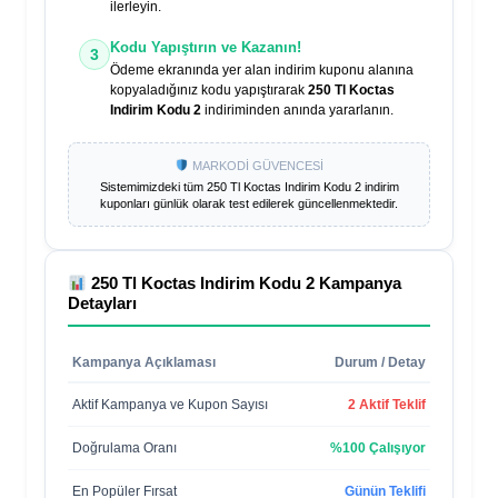
ilerleyin.
Kodu Yapıştırın ve Kazanın!
3
Ödeme ekranında yer alan indirim kuponu alanına
kopyaladığınız kodu yapıştırarak
250 Tl Koctas
Indirim Kodu 2
indiriminden anında yararlanın.
MARKODİ GÜVENCESİ
Sistemimizdeki tüm
250 Tl Koctas Indirim Kodu 2
indirim
kuponları günlük olarak test edilerek güncellenmektedir.
250 Tl Koctas Indirim Kodu 2
Kampanya
Detayları
Kampanya Açıklaması
Durum / Detay
Aktif Kampanya ve Kupon Sayısı
2 Aktif Teklif
Doğrulama Oranı
%100 Çalışıyor
En Popüler Fırsat
Günün Teklifi