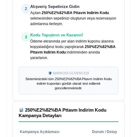
Alışveriş Sepetinize Gidin
2
Açılan
250%E2%82%BA Pttavm Indirim Kodu
sekmesinden sepetinizi oluşturun veya rezervasyon
adımlarına ilerleyin.
Kodu Yapıştırın ve Kazanın!
3
Ödeme ekranında yer alan indirim kuponu alanına
kopyaladığınız kodu yapıştırarak
250%E2%82%BA
Pttavm Indirim Kodu
indiriminden anında
yararlanın.
MARKODİ GÜVENCESİ
Sistemimizdeki tüm
250%E2%82%BA Pttavm Indirim Kodu
indirim kuponları günlük olarak test edilerek
güncellenmektedir.
250%E2%82%BA Pttavm Indirim Kodu
Kampanya Detayları
Kampanya Açıklaması
Durum / Detay