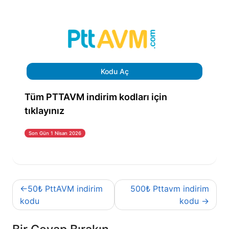
Kodu Aç
Tüm PTTAVM indirim kodları için
tıklayınız
Son Gün 1 Nisan 2026
Yazı
50₺ PttAVM indirim
500₺ Pttavm indirim
gezinmesi
kodu
kodu