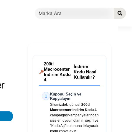
200tl
İndirim
Macrocenter
Kodu Nasıl
Indirim Kodu
Kullanılır?
4
Kuponu Seçin ve
1
Kopyalayın
Sitemizdeki güncel
200tl
Macrocenter Indirim Kodu 4
campaigns/kampanyalarından
size en uygun olanını seçin ve
"Kodu Aç" butonuna tıklayarak
kodu kopyalayın.