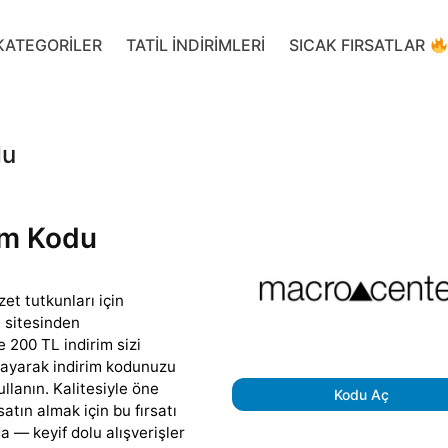
KATEGORILER
TATIL INDIRIMLERI
SICAK FIRSATLAR
du
im Kodu
et tutkunları için
t sitesinden
e 200 TL indirim sizi
klayarak indirim kodunuzu
lanın. Kalitesiyle öne
Kodu Aç
atın almak için bu fırsatı
 — keyif dolu alışverişler