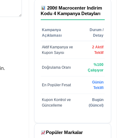
200tl Macrocenter Indirim
Kodu 4
Kampanya Detayları
Kampanya
Durum /
Açıklaması
Detay
Aktif Kampanya ve
2 Aktif
Kupon Sayısı
Teklif
%100
in.
Doğrulama Oranı
Çalışıyor
Günün
En Popüler Fırsat
Teklifi
Kupon Kontrol ve
Bugün
Güncelleme
(Güncel)
Popüler Markalar