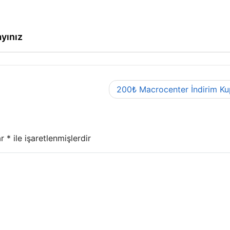
ayınız
200₺ Macrocenter İndirim K
ar
*
ile işaretlenmişlerdir