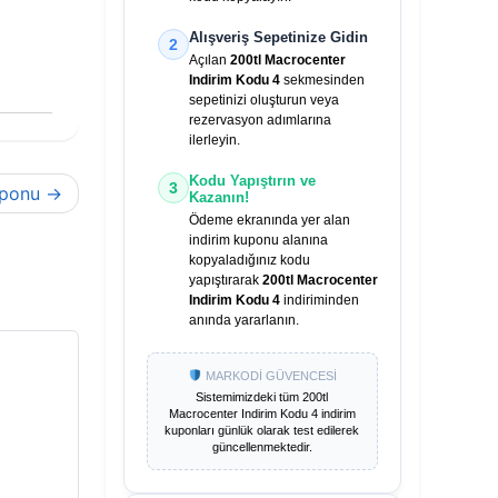
Alışveriş Sepetinize Gidin
2
Açılan
200tl Macrocenter
Indirim Kodu 4
sekmesinden
sepetinizi oluşturun veya
rezervasyon adımlarına
ilerleyin.
Kodu Yapıştırın ve
3
uponu
Kazanın!
Ödeme ekranında yer alan
indirim kuponu alanına
kopyaladığınız kodu
yapıştırarak
200tl Macrocenter
Indirim Kodu 4
indiriminden
anında yararlanın.
MARKODİ GÜVENCESİ
Sistemimizdeki tüm
200tl
Macrocenter Indirim Kodu 4
indirim
kuponları günlük olarak test edilerek
güncellenmektedir.