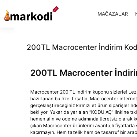
İçeriğe
geç
MAĞAZALAR
200TL Macrocenter İndirim Ko
200TL Macrocenter İndir
Macrocenter 200 TL indirim kuponu sizlerle! Lezz
hazırlanan bu özel fırsatla, Macrocenter interne
gerçekleştireceğiniz kırmızı
et ürün siparişlerind
bekliyor. Yukarıda yer alan “KODU AÇ” linkine tı
hemen alın ve ödeme adımında ücretsiz olarak kul
çıkan Macrocenter ürünlerini avantajlı fiyatlarla s
kaçırmayın. Hem tazelik hem de tasarruf bir arada