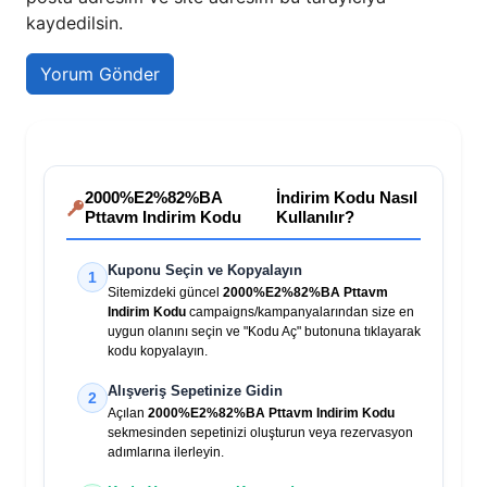
kaydedilsin.
2000%E2%82%BA
İndirim Kodu Nasıl
Pttavm Indirim Kodu
Kullanılır?
Kuponu Seçin ve Kopyalayın
1
Sitemizdeki güncel
2000%E2%82%BA Pttavm
Indirim Kodu
campaigns/kampanyalarından size en
uygun olanını seçin ve "Kodu Aç" butonuna tıklayarak
kodu kopyalayın.
Alışveriş Sepetinize Gidin
2
Açılan
2000%E2%82%BA Pttavm Indirim Kodu
sekmesinden sepetinizi oluşturun veya rezervasyon
adımlarına ilerleyin.