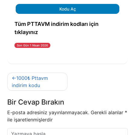
Kodu Aç
Tüm PTTAVM indirim kodları için
tıklayınız
Son Gün 1 Nisan 2026
Yazı
1000₺ Pttavm
gezinmesi
indirim kodu
Bir Cevap Bırakın
E-posta adresiniz yayınlanmayacak.
Gerekli alanlar
*
ile işaretlenmişlerdir