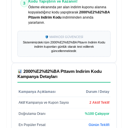
Kodu Yapıştırın ve Kazanın!
3
Ödeme ekranında yer alan indirim kuponu alanına
kopyaladığınız kodu yapıştırarak
2000%E2%82%BA
Pttavm Indirim Kodu
indiriminden anında
yararlanın.
MARKODİ GÜVENCESİ
Sistemimizdeki tüm
2000%E2%82%BA Pttavm Indirim Kodu
indirim kuponları günlük olarak test edilerek
güncellenmektedir.
2000%E2%82%BA Pttavm Indirim Kodu
Kampanya Detayları
Kampanya Açıklaması
Durum / Detay
Aktif Kampanya ve Kupon Sayısı
2 Aktif Teklif
Doğrulama Oranı
%100 Çalışıyor
En Popüler Fırsat
Günün Teklifi