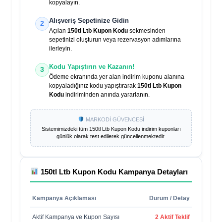
kopyalayın.
Alışveriş Sepetinize Gidin
2
Açılan
150tl Ltb Kupon Kodu
sekmesinden
sepetinizi oluşturun veya rezervasyon adımlarına
ilerleyin.
Kodu Yapıştırın ve Kazanın!
3
Ödeme ekranında yer alan indirim kuponu alanına
kopyaladığınız kodu yapıştırarak
150tl Ltb Kupon
Kodu
indiriminden anında yararlanın.
MARKODİ GÜVENCESİ
Sistemimizdeki tüm
150tl Ltb Kupon Kodu
indirim kuponları
günlük olarak test edilerek güncellenmektedir.
150tl Ltb Kupon Kodu
Kampanya Detayları
Kampanya Açıklaması
Durum / Detay
Aktif Kampanya ve Kupon Sayısı
2 Aktif Teklif