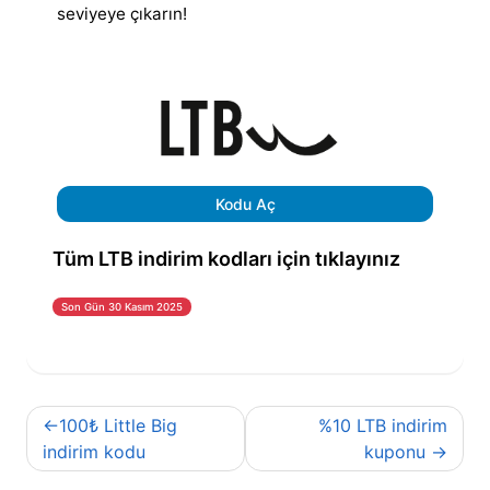
seviyeye çıkarın!
Kodu Aç
Tüm LTB indirim kodları için tıklayınız
Son Gün 30 Kasım 2025
Yazı
100₺ Little Big
%10 LTB indirim
gezinmesi
indirim kodu
kuponu