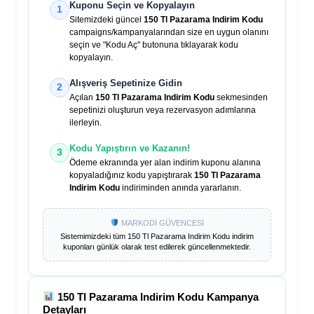
Kuponu Seçin ve Kopyalayın
1
Sitemizdeki güncel
150 Tl Pazarama Indirim Kodu
campaigns/kampanyalarından size en uygun olanını
seçin ve "Kodu Aç" butonuna tıklayarak kodu
kopyalayın.
Alışveriş Sepetinize Gidin
2
Açılan
150 Tl Pazarama Indirim Kodu
sekmesinden
sepetinizi oluşturun veya rezervasyon adımlarına
ilerleyin.
Kodu Yapıştırın ve Kazanın!
3
Ödeme ekranında yer alan indirim kuponu alanına
kopyaladığınız kodu yapıştırarak
150 Tl Pazarama
Indirim Kodu
indiriminden anında yararlanın.
MARKODİ GÜVENCESİ
Sistemimizdeki tüm
150 Tl Pazarama Indirim Kodu
indirim
kuponları günlük olarak test edilerek güncellenmektedir.
150 Tl Pazarama Indirim Kodu
Kampanya
Detayları