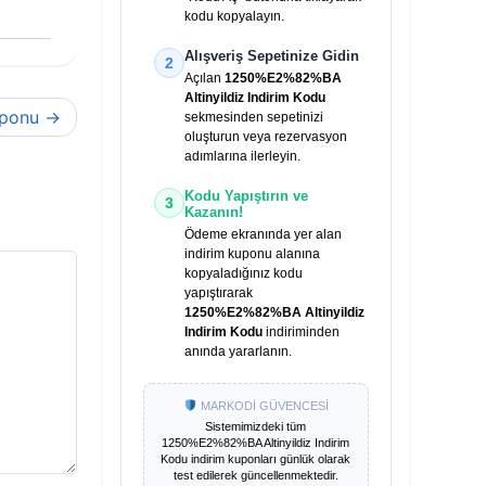
kodu kopyalayın.
Alışveriş Sepetinize Gidin
2
Açılan
1250%E2%82%BA
Altinyildiz Indirim Kodu
uponu
sekmesinden sepetinizi
oluşturun veya rezervasyon
adımlarına ilerleyin.
Kodu Yapıştırın ve
3
Kazanın!
Ödeme ekranında yer alan
indirim kuponu alanına
kopyaladığınız kodu
yapıştırarak
1250%E2%82%BA Altinyildiz
Indirim Kodu
indiriminden
anında yararlanın.
MARKODİ GÜVENCESİ
Sistemimizdeki tüm
1250%E2%82%BA Altinyildiz Indirim
Kodu
indirim kuponları günlük olarak
test edilerek güncellenmektedir.