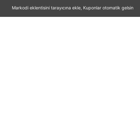
Markodi eklentisini tarayıcına ekle, Kuponlar otomatik gelsin
Markodi
Mağazalar
Kategoriler
Blog
Bize Ulaşın