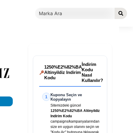
İndirim
1250%E2%82%BA
Kodu
Altinyildiz Indirim
Nasıl
Kodu
Kullanılır?
Kuponu Seçin ve
1
Kopyalayın
Sitemizdeki güncel
1250%E2%82%BA Altinyildiz
Indirim Kodu
campaigns/kampanyalarından
size en uygun olanını seçin ve
"Kodu Aç" butonuna tıklayarak