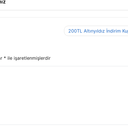
nız
200TL Altınyıldız İndirim K
ar
*
ile işaretlenmişlerdir