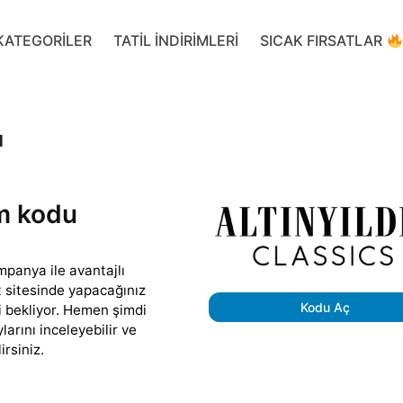
KATEGORILER
TATIL INDIRIMLERI
SICAK FIRSATLAR
u
m kodu
mpanya ile avantajlı
et sitesinde yapacağınız
Kodu Aç
ri bekliyor. Hemen şimdi
rını inceleyebilir ve
irsiniz.