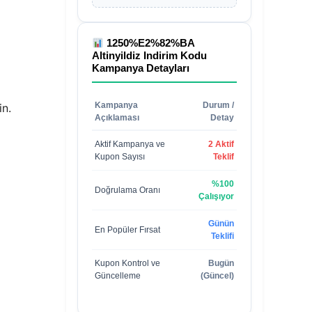
1250%E2%82%BA
Altinyildiz Indirim Kodu
Kampanya Detayları
Kampanya
Durum /
in.
Açıklaması
Detay
Aktif Kampanya ve
2 Aktif
Kupon Sayısı
Teklif
%100
Doğrulama Oranı
Çalışıyor
Günün
En Popüler Fırsat
Teklifi
Kupon Kontrol ve
Bugün
Güncelleme
(Güncel)