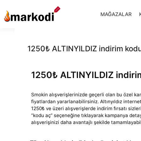
İçeriğe
geç
MAĞAZALAR
1250₺ ALTINYILDIZ indirim kod
1250₺ ALTINYILDIZ indiri
Smokin alışverişlerinizde geçerli olan bu özel ka
fiyatlardan yararlanabilirsiniz. Altınyıldız intern
1250₺
ve üzeri alışverişlerde indirim fırsatı sizle
“kodu aç” seçeneğine tıklayarak kampanya detayla
alışverişinizi daha avantajlı şekilde tamamlayabil