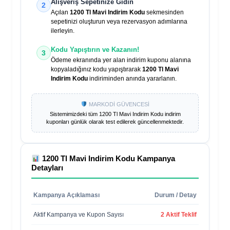
Alışveriş Sepetinize Gidin
2
Açılan
1200 Tl Mavi Indirim Kodu
sekmesinden
sepetinizi oluşturun veya rezervasyon adımlarına
ilerleyin.
Kodu Yapıştırın ve Kazanın!
3
Ödeme ekranında yer alan indirim kuponu alanına
kopyaladığınız kodu yapıştırarak
1200 Tl Mavi
Indirim Kodu
indiriminden anında yararlanın.
MARKODİ GÜVENCESİ
Sistemimizdeki tüm
1200 Tl Mavi Indirim Kodu
indirim
kuponları günlük olarak test edilerek güncellenmektedir.
1200 Tl Mavi Indirim Kodu
Kampanya
Detayları
Kampanya Açıklaması
Durum / Detay
Aktif Kampanya ve Kupon Sayısı
2 Aktif Teklif