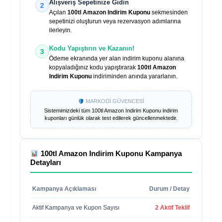
Alışveriş Sepetinize Gidin
2
Açılan
100tl Amazon Indirim Kuponu
sekmesinden
sepetinizi oluşturun veya rezervasyon adımlarına
ilerleyin.
Kodu Yapıştırın ve Kazanın!
3
Ödeme ekranında yer alan indirim kuponu alanına
kopyaladığınız kodu yapıştırarak
100tl Amazon
Indirim Kuponu
indiriminden anında yararlanın.
MARKODİ GÜVENCESİ
Sistemimizdeki tüm
100tl Amazon Indirim Kuponu
indirim
kuponları günlük olarak test edilerek güncellenmektedir.
100tl Amazon Indirim Kuponu
Kampanya
Detayları
Kampanya Açıklaması
Durum / Detay
Aktif Kampanya ve Kupon Sayısı
2 Aktif Teklif