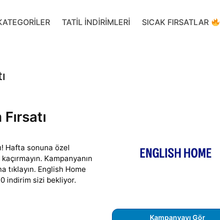
KATEGORILER
TATIL INDIRIMLERI
SICAK FIRSATLAR
ı
Fırsatı
! Hafta sonuna özel
ını kaçırmayın. Kampanyanın
a tıklayın. English Home
indirim sizi bekliyor.
Kampanyayı Gör