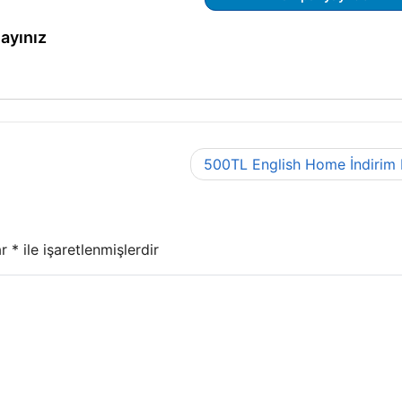
layınız
500TL English Home İndirim
ar
*
ile işaretlenmişlerdir