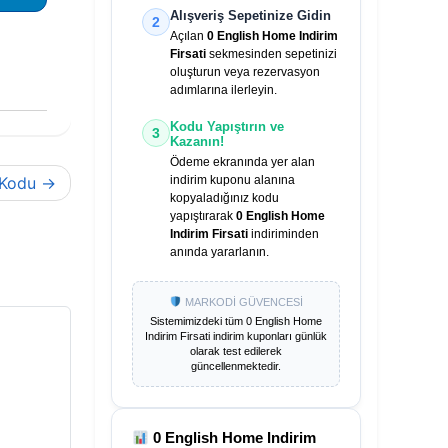
Alışveriş Sepetinize Gidin
2
Açılan
0 English Home Indirim
Firsati
sekmesinden sepetinizi
oluşturun veya rezervasyon
adımlarına ilerleyin.
Kodu Yapıştırın ve
3
Kazanın!
Ödeme ekranında yer alan
 Kodu
indirim kuponu alanına
kopyaladığınız kodu
yapıştırarak
0 English Home
Indirim Firsati
indiriminden
anında yararlanın.
MARKODİ GÜVENCESİ
Sistemimizdeki tüm
0 English Home
Indirim Firsati
indirim kuponları günlük
olarak test edilerek
güncellenmektedir.
0 English Home Indirim