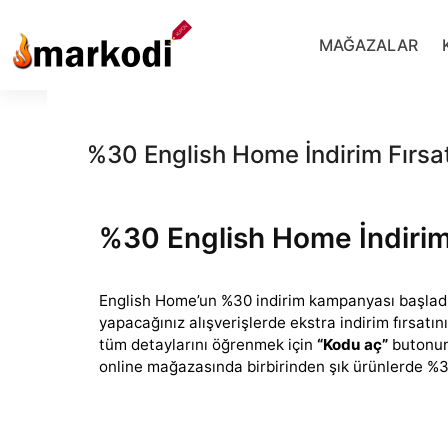
İçeriğe
geç
MAĞAZALAR
%30 English Home İndirim Fırsat
%30 English Home İndirim 
English Home’un %30 indirim kampanyası başladı
yapacağınız alışverişlerde ekstra indirim fırsat
tüm detaylarını
öğrenmek için
“Kodu aç”
butonun
online mağazasında birbirinden şık ürünlerde %30 