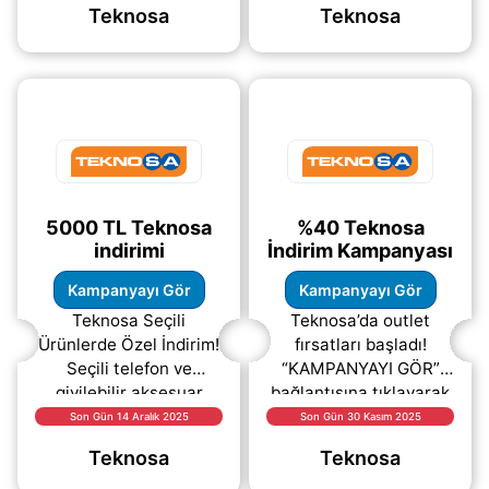
Teknosa
Teknosa
Teknosa’nın online
seçeneğine tıklamanız
mağazasında
yeterlidir.
yapacağınız
(daha&helliip;)
(daha&helliip;)
5000 TL Teknosa
%40 Teknosa
indirimi
İndirim Kampanyası
Kampanyayı Gör
Kampanyayı Gör
Teknosa Seçili
Teknosa’da outlet
Ürünlerde Özel İndirim!
fırsatları başladı!
Seçili telefon ve
“KAMPANYAYI GÖR”
giyilebilir aksesuar
bağlantısına tıklayarak
ürünlerinde 50.000 TL
kampanyaya dair tüm
Son Gün 14 Aralık 2025
Son Gün 30 Kasım 2025
ve üzeri alışverişlerde
detayları hemen
Teknosa
Teknosa
5.000 TL indirim
inceleyebilirsiniz. Seçili
fırsatını
(daha&helliip;)
outlet ürünlerinde