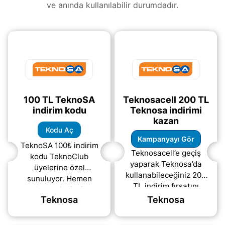
ve anında kullanılabilir durumdadır.
100 TL TeknoSA
Teknosacell 200 TL
indirim kodu
Teknosa indirimi
kazan
Kodu Aç
Kampanyayı Gör
TeknoSA 100₺ indirim
Teknosacell’e geçiş
kodu TeknoClub
yaparak Teknosa’da
üyelerine özel
kullanabileceğiniz 200
sunuluyor. Hemen
TL indirim fırsatını
“KODU AÇ” linkine
yakalayın! Hemen bu
Teknosa
Teknosa
tıklayarak indirim
fırsattan yararlanarak
kodunu görüntüleyebilir
alışverişlerinizi daha
ve ödeme sırasında