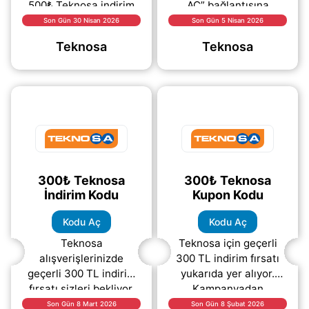
500₺ Teknosa indirim
AÇ” bağlantısına
fırsatı! Davet kodunu
tıklayarak indirim
Son Gün 30 Nisan 2026
Son Gün 5 Nisan 2026
kullanarak kampanyaya
kodunu görüntüleyebilir
Teknosa
Teknosa
katılın ve
ve ödeme adımında
alışverişlerinizde
ücretsiz olarak
avantaj
(daha&helliip;)
(daha&helliip;)
300₺ Teknosa
300₺ Teknosa
İndirim Kodu
Kupon Kodu
Kodu Aç
Kodu Aç
Teknosa
Teknosa için geçerli
alışverişlerinizde
300 TL indirim fırsatı
geçerli 300 TL indirim
yukarıda yer alıyor.
fırsatı sizleri bekliyor.
Kampanyadan
Yukarıdaki bağlantıya
yararlanmak için hemen
Son Gün 8 Mart 2026
Son Gün 8 Şubat 2026