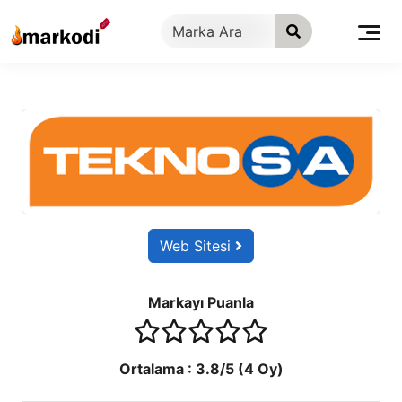
İçeriğe
geç
Web Sitesi
Markayı Puanla
1 stars
2 stars
3 stars
4 stars
5 stars
Ortalama :
3.8
/5 (
4
Oy)