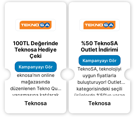
avantajlı
(daha&helliip;)
hızlıca
(daha&helliip;)
100TL Değerinde
%50 TeknoSA
Teknosa Hediye
Outlet İndirimi
Çeki
Kampanyayı Gör
Kampanyayı Gör
TeknoSA, teknolojiyi
eknosa’nın online
uygun fiyatlarla
mağazasında
buluşturuyor! Outlet
düzenlenen Tekno Quiz
kategorisindeki seçili
yarışmasına katılarak
ürünlerde %50’ye varan
alışverişlerinizde
indirimlerle akıllı
Teknosa
Teknosa
kullanabileceğiniz 100
telefon, televizyon,
TL hediye çeki
bilgisayar
kazanabilirsiniz. Katılım
(daha&helliip;)
(daha&helliip;)