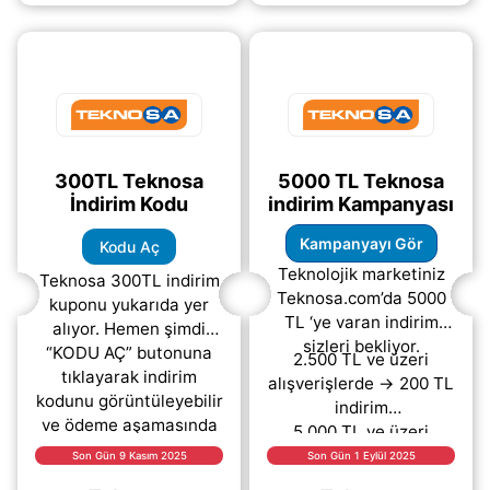
(daha&helliip;)
300TL Teknosa
5000 TL Teknosa
İndirim Kodu
indirim Kampanyası
Kampanyayı Gör
Kodu Aç
Teknolojik marketiniz
Teknosa 300TL indirim
Teknosa.com’da 5000
kuponu yukarıda yer
TL ‘ye varan indirim
alıyor. Hemen şimdi
sizleri bekliyor.
“KODU AÇ” butonuna
2.500 TL ve üzeri
tıklayarak indirim
alışverişlerde → 200 TL
kodunu görüntüleyebilir
indirim
ve ödeme aşamasında
5.000 TL ve üzeri
ücretsiz
(daha&helliip;)
alışverişlerde
Son Gün 9 Kasım 2025
Son Gün 1 Eylül 2025
(daha&helliip;)