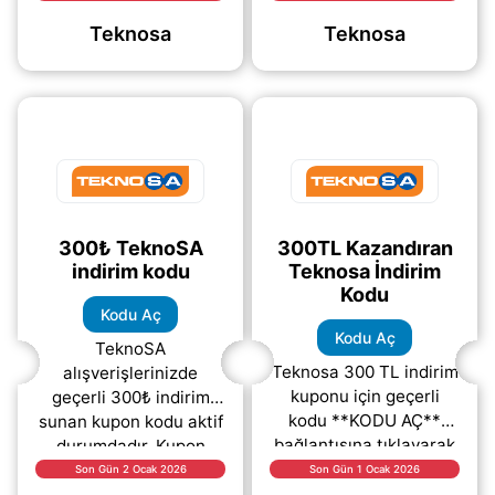
tıklayarak kodu açabilir
“kodu aç” bağlantısına
Teknosa
Teknosa
ve ödeme adımında
tıklayarak indirim
tamamen ücretsiz
kodunu alabilir
(daha&helliip;)
(daha&helliip;)
300₺ TeknoSA
300TL Kazandıran
indirim kodu
Teknosa İndirim
Kodu
Kodu Aç
Kodu Aç
TeknoSA
Teknosa 300 TL indirim
alışverişlerinizde
kuponu için geçerli
geçerli 300₺ indirim
kodu **KODU AÇ**
sunan kupon kodu aktif
bağlantısına tıklayarak
durumdadır. Kupon
hemen
kodunu görüntülemek
Son Gün 2 Ocak 2026
Son Gün 1 Ocak 2026
görüntüleyebilirsiniz.
için “KODU AÇ”