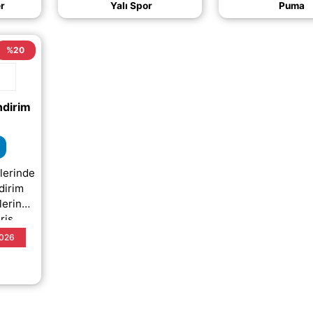
(daha&hellii
r
Yalı Spor
Puma
lliip;)
%20
ndirim
lerinde
dirim
nlerinde
riş
eçili
2026
an bu
lliip;)