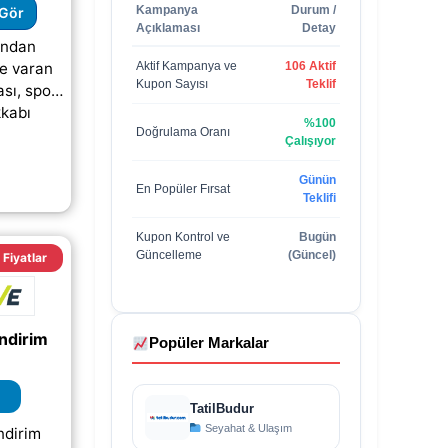
Kampanya
Durum /
Gör
Açıklaması
Detay
fından
ye varan
Aktif Kampanya ve
106 Aktif
Kupon Sayısı
Teklif
sı, spor
kkabı
%100
vantajlı
Doğrulama Oranı
Çalışıyor
 isteyen
helliip;)
Günün
En Popüler Fırsat
Teklifi
Kupon Kontrol ve
Bugün
Güncelleme
(Güncel)
Fiyatlar
ndirim
Popüler Markalar
TatilBudur
Seyahat & Ulaşım
ndirim