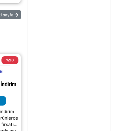
p;)
ki sayfa
%20
İndirim
indirim
ürünlerde
 fırsatını
rıda yer