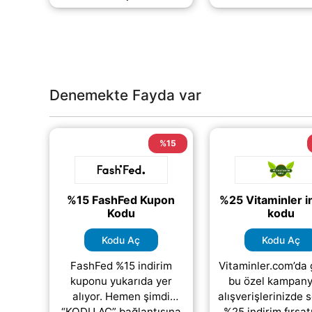
(daha&helliip
Denemekte Fayda var
%15
%15 FashFed Kupon
%25 Vitaminler i
Kodu
kodu
Kodu Aç
Kodu Aç
FashFed %15 indirim
Vitaminler.com’da 
kuponu yukarıda yer
bu özel kampany
alıyor. Hemen şimdi
alışverişlerinizde 
“KODU AÇ” bağlantısına
%25 indirim fırsa