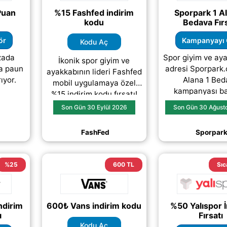
Puan
%15 Fashfed indirim
Sporpark 1 Al
kodu
Bedava Fırs
ör
Kampanyayı 
Kodu Aç
zada
Spor giyim ve ay
İkonik spor giyim ve
a paun
adresi Sporpark.
ayakkabının lideri Fashfed
ıyor.
Alana 1 Bed
mobil uygulamaya özel
kampanyası ba
%15 indirim kodu fırsatı!
Üstelik 2000 T
Son Gün 30 Eylül 2026
Son Gün 30 Ağust
kargo ücrets
FashFed
Sporpar
%25
600 TL
Sıc
ndirim
600₺ Vans indirim kodu
%50 Yalıspor İ
ı
Fırsatı
Kodu Aç