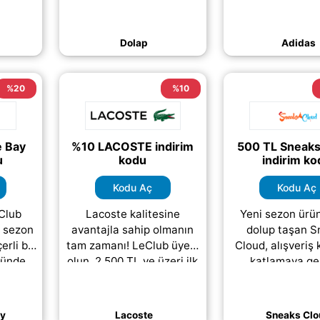
ncel
aksesua
oranında daha ucuz hale
ayca
kategorilerin
getirin. Dolap
amamen
ürünlerde büyük f
kampanyalarını
Dolap
Adidas
de
(daha&hellii
(daha&helliip;)
;)
%20
%10
 Bay
%10 LACOSTE indirim
500 TL Sneaks
u
kodu
indirim ko
Kodu Aç
Kodu Aç
Club
Lacoste kalitesine
Yeni sezon ürün
i sezon
avantajla sahip olmanın
dolup taşan S
çerli bu
tam zamanı! LeClub üyesi
Cloud, alışveriş 
ründe
olun, 2.500 TL ve üzeri ilk
katlamaya gel
zeri
alışverişinizde geçerli %10
Sadece 5.000 TL 
e %20
indirim kodu kazanın.
harcamalarınızda
nı
Şıklığı
(daha&helliip;)
olan 500 TL i
ay
Lacoste
Sneaks Clo