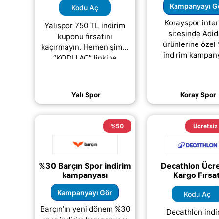
Kampanyayı G
Kodu Aç
Korayspor inte
Yalıspor 750 TL indirim
sitesinde Adi
kuponu fırsatını
ürünlerine özel
kaçırmayın. Hemen şimdi
indirim kampan
“KODU AÇ” linkine
başladı. Korayspo
tıklayarak indirim kodunu
gerçekleştireceğin
alabilir ve ödeme
ürün siparişlerinde
adımında ücretsiz olarak
Yalı Spor
Koray Spor
(daha&helliip
(daha&helliip;)
%50
Ücretsiz
%30 Barçın Spor indirim
Decathlon Ücre
kampanyası
Kargo Fırsat
Kampanyayı Gör
Kodu Aç
Barçın’ın yeni dönem %30
Decathlon indi