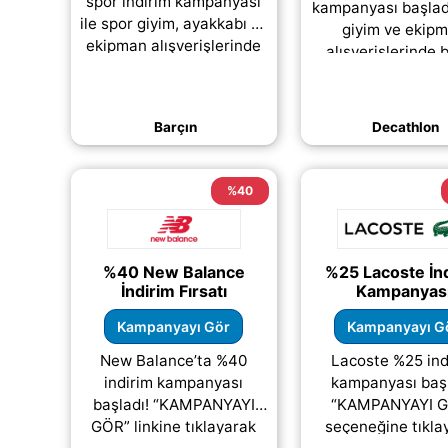
spor indirim kampanyası
kampanyası başlad
ile spor giyim, ayakkabı ve
giyim ve ekip
ekipman alışverişlerinde
alışverişlerinde 
avantajlı fiyatlara
dostu fırsatlar 
ulaşabilirsiniz.
Decathlon, şimdi de
Kampanyanın
ayakkabı ürünle
Barçın
Decathlon
(daha&helliip;)
(daha&helliip
%40
%40 New Balance
%25 Lacoste İn
İndirim Fırsatı
Kampanyas
Kampanyayı Gör
Kampanyayı G
New Balance’ta %40
Lacoste %25 ind
indirim kampanyası
kampanyası başl
başladı! “KAMPANYAYI
“KAMPANYAYI 
GÖR” linkine tıklayarak
seçeneğine tıkla