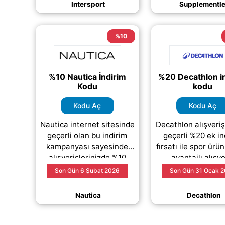
Intersport
Supplementle
(daha&helliip;)
kampanya
(daha&he
%10
%10 Nautica İndirim
%20 Decathlon i
Kodu
kodu
Kodu Aç
Kodu Aç
Nautica internet sitesinde
Decathlon alışveriş
geçerli olan bu indirim
geçerli %20 ek in
kampanyası sayesinde
fırsatı ile spor ürü
alışverişlerinizde %10
avantajlı alışve
indirim avantajından
yapabilirsiniz. S
Son Gün 6 Şubat 2026
Son Gün 31 Ocak 
yararlanabilirsiniz. Günlük
ürünlerde sunul
giyimden
(daha&helliip;)
kampanya
(daha&he
Nautica
Decathlon