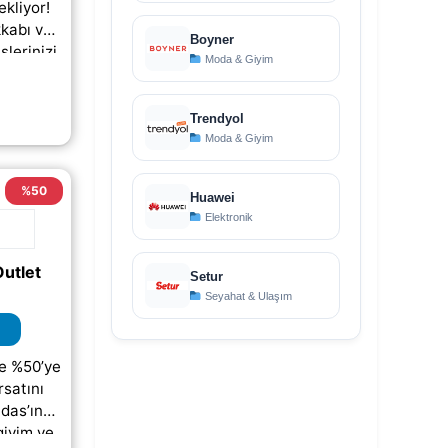
ekliyor!
kkabı ve
Boyner
şlerinizi
Moda & Giyim
ı hale
rika bir
le.
Trendyol
p;)
Moda & Giyim
%50
Huawei
Elektronik
utlet
Setur
Seyahat & Ulaşım
de %50’ye
rsatını
das’ın
giyim ve