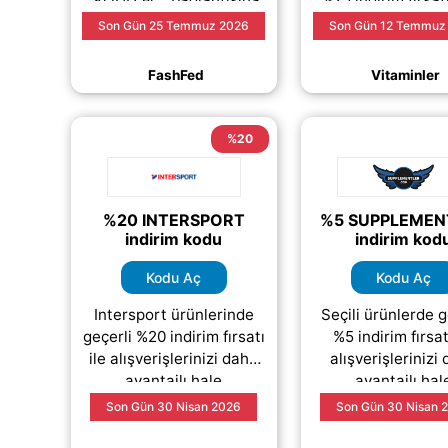
tıklayarak indirim
yararlanabilirsi
Son Gün 25 Temmuz 2026
Son Gün 12 Temmuz
kodunuzu görüntüleyebilir
Takviye edici gıd
ve ödeme aşamasında
vitaminler,
(daha&he
FashFed
Vitaminler
kolayca
(daha&helliip;)
%20
%20 INTERSPORT
%5 SUPPLEMEN
indirim kodu
indirim kod
Kodu Aç
Kodu Aç
Intersport ürünlerinde
Seçili ürünlerde g
geçerli %20 indirim fırsatı
%5 indirim fırsat
ile alışverişlerinizi daha
alışverişlerinizi
avantajlı hale
avantajlı hal
getirebilirsiniz. Intersport
getirebilirsini
Son Gün 30 Nisan 2026
Son Gün 30 Nisan 
mobil uygulaması
Supplementl
üzerinden yapacağınız
kategorisinde sun