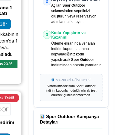
2
Açılan
Spor Outdoor
ana 1
sekmesinden sepetinizi
atı
oluşturun veya rezervasyon
adımlarına ilerleyin.
Gör
Kodu Yapıştırın ve
akkabının
3
Kazanın!
com’da 1
Ödeme ekranında yer alan
ava
indirim kuponu alanına
şladı.
kopyaladığınız kodu
yapıştırarak
Spor Outdoor
L üzeri
os 2026
indiriminden anında yararlanın.
iz.
k
MARKODİ GÜVENCESİ
Sistemimizdeki tüm
Spor Outdoor
indirim kuponları günlük olarak test
edilerek güncellenmektedir.
ak Teklif
Spor Outdoor
Kampanya
ndirim
Detayları