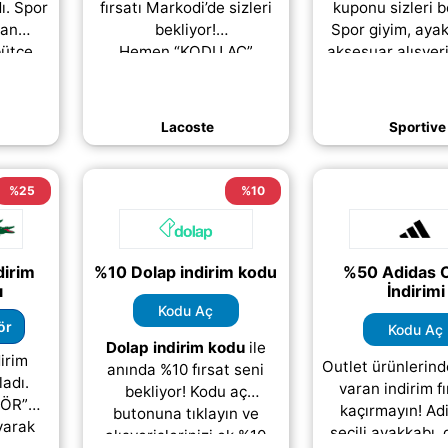
ı. Spor
fırsatı Markodi’de sizleri
kuponu sizleri b
man
bekliyor!
Spor giyim, aya
bütçe
Hemen “KODU AÇ”
aksesuar alışveri
sunan
butonuna tıklayarak
daha avantajl
 seçili
indirim kodunuzu alın ve
getirmek için ha
rinde
ödeme sırasında ücretsiz
fırsat sizler
Lacoste
Sportive
;)
olarak
(daha&helliip;)
(daha&hellii
%25
%10
dirim
%10 Dolap indirim kodu
%50 Adidas O
ı
İndirimi
Kodu Aç
ör
Kodu Aç
Dolap indirim kodu
ile
irim
Outlet ürünlerin
anında %10 fırsat seni
adı.
varan indirim fı
bekliyor! Kodu aç
GÖR”
kaçırmayın! Adi
butonuna tıklayın ve
yarak
seçili ayakkabı, 
alışverişlerinizi ek %10