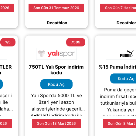
niz.
fırsatından
alan kampan
 2026
Son Gün 31 Temmuz 2026
Son Gün 7 Hazira
alar,
yararlanabilirsiniz. Spor
yararlanmak içi
lliip;)
ekipmanları, giyim
AÇ” buton
Decathlon
Decathlo
(daha&helliip;)
(daha&hellii
%5
750₺
TLER
750TL Yalı Spor indirim
%15 Puma İndir
u
kodu
Kodu Aç
Kodu Aç
Puma’da geçer
eçerli
Yalı Spor’da 5000 TL ve
indirim fırsatı s
ı ile
üzeri yeni sezon
tutkunlarıyla bu
 daha
alışverişlerinde geçerli
Yukarıda yer
e
SHR750 indirim kodu ile
bağlantıya tıkl
z.
750 TL indirim fırsatından
kodu açabilir v
2026
Son Gün 18 Mart 2026
Son Gün 8 Mart
er
yararlanabilirsiniz. Spor
adımında ta
ulan bu
giyimden
(daha&helliip;)