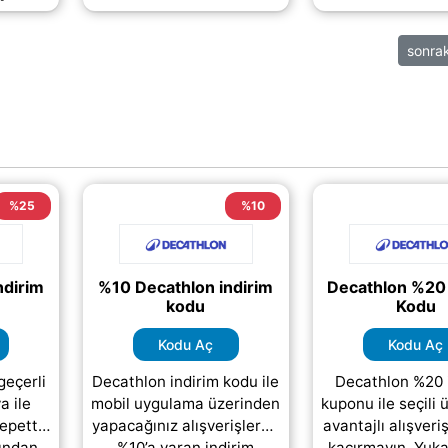
;)
(daha&hellii
sonra
%25
%10
ndirim
%10 Decathlon indirim
Decathlon %20 
kodu
Kodu
Kodu Aç
Kodu Aç
geçerli
Decathlon indirim kodu ile
Decathlon %20 
a ile
mobil uygulama üzerinden
kuponu ile seçili 
sepette
yapacağınız alışverişlerde
avantajlı alışveriş
tından
%10’a varan indirim
kaçırmayın. Yuka