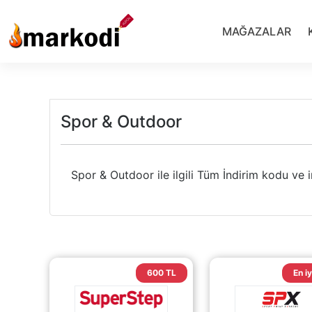
İçeriğe
geç
MAĞAZALAR
Spor & Outdoor
Spor & Outdoor ile ilgili Tüm İndirim kodu ve 
600 TL
En iy