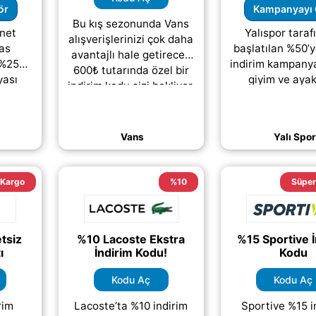
ör
Kampanyayı 
Bu kış sezonunda Vans
rnet
Yalıspor tara
alışverişlerinizi çok daha
das
başlatılan %50’
avantajlı hale getirecek
 %25
indirim kampanya
600₺ tutarında özel bir
yası
giyim ve aya
indirim kodu sizi bekliyor.
r’dan
kategorilerinde a
Markodi üzerinden
 Adidas
alışveriş yapmak
erişebileceğiniz
 geçerli
kullanıcılar
(daha&
(daha&helliip;)
Vans
Yalı Spor
;)
 Kargo
%10
Süper 
tsiz
%10 Lacoste Ekstra
%15 Sportive İ
ı
İndirim Kodu!
Kodu
Kodu Aç
Kodu Aç
rim
Lacoste’ta %10 indirim
Sportive %15 i