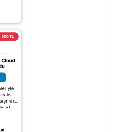
r
deki
ırsatlar
p;)
500 TL
 Cloud
du
leriyle
neaks
keyfinizi
iyor!
ve üzeri
 geçerli
ndirim
ud