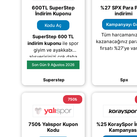
600TL SuperStep
%27 SPX Para 
İndirim Kuponu
indirimi
Kampanyayı G
Kodu Aç
Tüm harcamanı
SuperStep 600 TL
kazanacağınız par
indirim kuponu
ile spor
fırsatı %27’ye var
giyim ve ayakkabı
alışverişinizi çok daha
avantajlı hale
Son Gün 9 Ağustos 2026
getirebilirsiniz. Yukarıda
bulunan
“KUPONU
Superstep
Spx
GÖSTER”
butonuna
(daha&helliip;)
750₺
750₺ Yalıspor Kupon
%25 KoraySpor İ
Kodu
Kampanyas