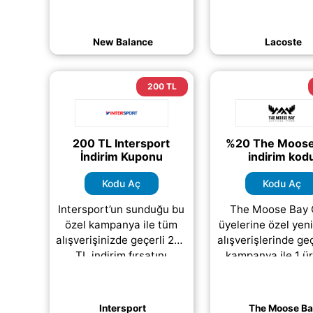
kampanyanın tüm
kampanyanın gü
detaylarını hemen
detaylarını kol
inceleyebilir, seçili
öğrenebilir ve t
New Balance
Lacoste
ürünlerde geçerli
ücretsiz şekil
(daha&helliip;)
(daha&helliip
200 TL
200 TL Intersport
%20 The Moose
İndirim Kuponu
indirim kod
Kodu Aç
Kodu Aç
Intersport’un sunduğu bu
The Moose Bay 
özel kampanya ile tüm
üyelerine özel yen
alışverişinizde geçerli 200
alışverişlerinde ge
TL indirim fırsatını
kampanya ile 1 ü
kaçırmayın. Spor giyimden
%10, 2 ürün ve ü
ayakkabıya kadar birçok
alışverişlerde is
üründe
(daha&helliip;)
indirim fırsatı
Intersport
The Moose B